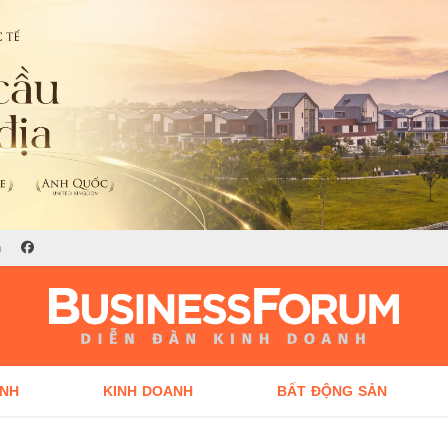
n
ÍNH
KINH DOANH
BẤT ĐỘNG SẢN