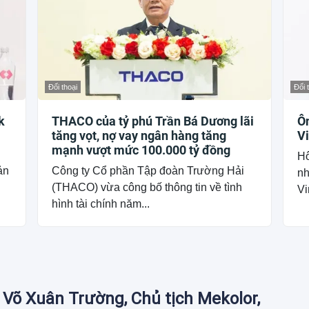
Đối thoại
Đối 
k
THACO của tỷ phú Trần Bá Dương lãi
Ôn
tăng vọt, nợ vay ngân hàng tăng
V
mạnh vượt mức 100.000 tỷ đồng
Hô
ản
Công ty Cổ phần Tập đoàn Trường Hải
nh
(THACO) vừa công bố thông tin về tình
Vi
hình tài chính năm...
Võ Xuân Trường, Chủ tịch Mekolor,