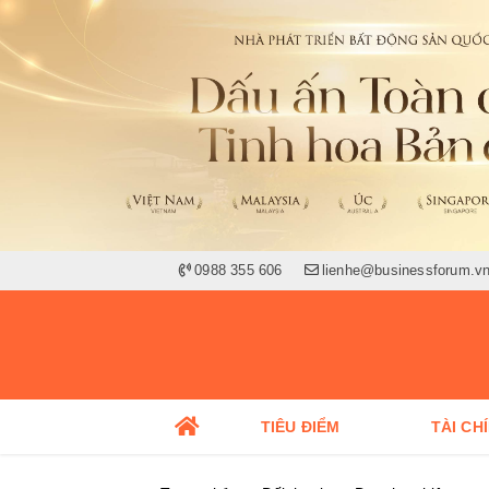
0988 355 606
lienhe@businessforum.v
TIÊU ĐIỂM
TÀI CH