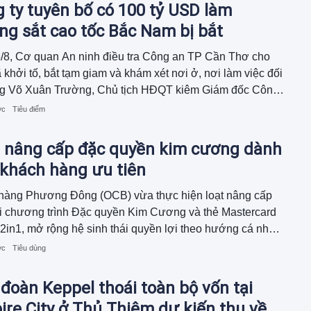
 ty tuyên bố có 100 tỷ USD làm
g sắt cao tốc Bắc Nam bị bắt
/8, Cơ quan An ninh điều tra Công an TP Cần Thơ cho
ã khởi tố, bắt tạm giam và khám xét nơi ở, nơi làm việc đối
ng Võ Xuân Trường, Chủ tịch HĐQT kiêm Giám đốc Công
Mekolor.
ớc
Tiêu điểm
 nâng cấp đặc quyền kim cương dành
 khách hàng ưu tiên
hàng Phương Đông (OCB) vừa thực hiện loạt nâng cấp
i chương trình Đặc quyền Kim Cương và thẻ Mastercard
2in1, mở rộng hệ sinh thái quyền lợi theo hướng cá nhân
 gắn với điểm chạm trong từng khoảnh khắc sống. Hoạt
ớc
Tiêu dùng
ày cho thấy định hướng phát triển dịch vụ khách hàng ưu
hông chỉ tập trung vào quản lý tài sản mà còn đồng hành
đoàn Keppel thoái toàn bộ vốn tại
hách hàng trên hành trình nâng cao trải nghiệm.
re City ở Thủ Thiêm dự kiến thu về