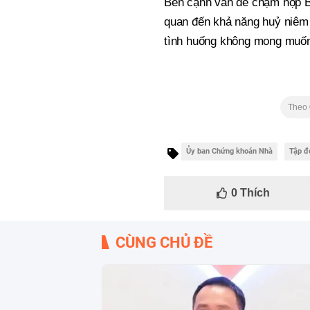
Bên cạnh vấn đề chậm nộp Bá
quan đến khả năng huỷ niêm y
tình huống không mong muốn
Theo
Ủy ban Chứng khoán Nhà
Tập đ
0
Thích
CÙNG CHỦ ĐỀ