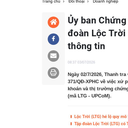
Trang chủ
Đối thoại
Doanh nghiệp
Ủy ban Chứng
đoàn Lộc Trời
thông tin
08:37 03/07/2026
Ngày 02/7/2026, Thanh tr
371/QĐ-XPHC về việc xử p
khoán và thị trường chứng
(mã LTG - UPCoM).
Lộc Trời (LTG) hé lộ quy mô
Tập đoàn Lộc Trời (LTG) có