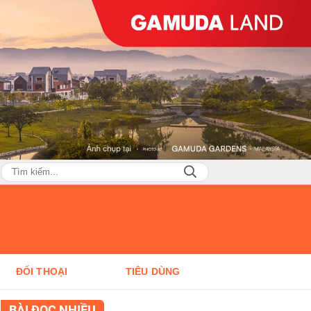
ĐỐI THOẠI
TIÊU DÙNG
BÀI ĐỌC NHIỀU