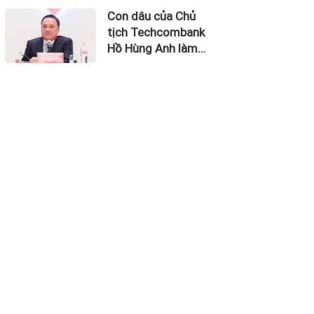
thu về 270 triệu
Con dâu của Chủ
USD
tịch Techcombank
Hồ Hùng Anh làm
Chủ tịch Hãng
Hàng không Hải Âu