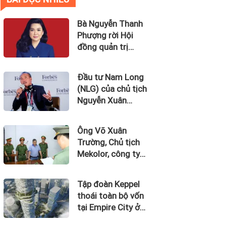
Bà Nguyễn Thanh
Phượng rời Hội
đồng quản trị
Ngân hàng Bản
Việt (BVBank)
Đầu tư Nam Long
(NLG) của chủ tịch
Nguyễn Xuân
Quang dự kiến bán
quỹ đất tại dự án
Ông Võ Xuân
Waterpoint, Izumi
Trường, Chủ tịch
City
Mekolor, công ty
tuyên bố có 100 tỷ
USD làm đường
Tập đoàn Keppel
sắt cao tốc Bắc
thoái toàn bộ vốn
Nam bị bắt
tại Empire City ở
Thủ Thiêm dự kiến