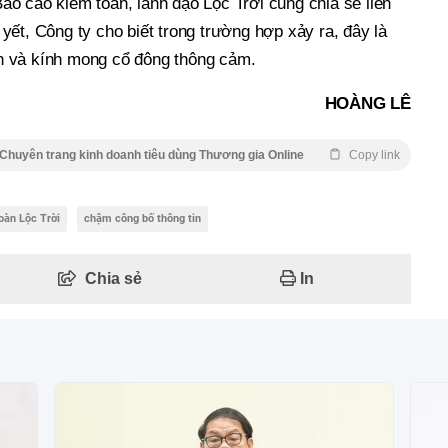
o cáo kiểm toán, lãnh đạo Lộc Trời cũng chia sẻ liên
ết, Công ty cho biết trong trường hợp xảy ra, đây là
 và kính mong cổ đông thông cảm.
HOÀNG LÊ
Chuyên trang kinh doanh tiêu dùng Thương gia Online
Copy link
oàn Lộc Trời
chậm công bố thông tin
Chia sẻ
In