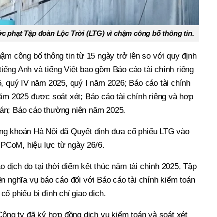
phạt Tập đoàn Lộc Trời (LTG) vì chậm công bố thông tin.
ậm công bố thông tin từ 15 ngày trở lên so với quy định
 tiếng Anh và tiếng Việt bao gồm Báo cáo tài chính riêng
5, quý IV năm 2025, quý I năm 2026; Báo cáo tài chính
ăm 2025 được soát xét; Báo cáo tài chính riêng và hợp
án; Báo cáo thường niên năm 2025.
ng khoán Hà Nội đã Quyết định đưa cổ phiếu LTG vào
 UPCoM, hiệu lực từ ngày 26/6.
ao dịch do tại thời điểm kết thúc năm tài chính 2025, Tập
n nghĩa vụ báo cáo đối với Báo cáo tài chính kiểm toán
ổ phiếu bị đình chỉ giao dịch.
Công ty đã ký hợp đồng dịch vụ kiểm toán và soát xét