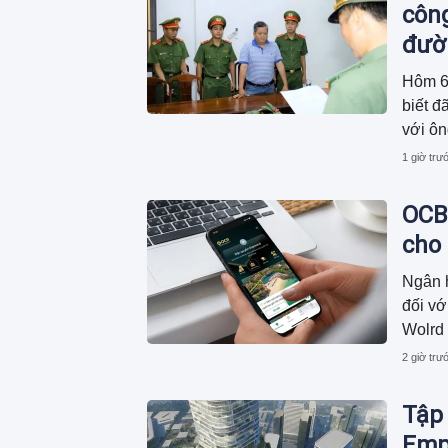
công
đườn
Hôm 6
biết đ
với ô
ty CP 
1 giờ trư
OCB
cho
Ngân 
đối vớ
Wolrd 
hóa và
2 giờ trư
động n
tiên k
Tập 
cùng k
Empi