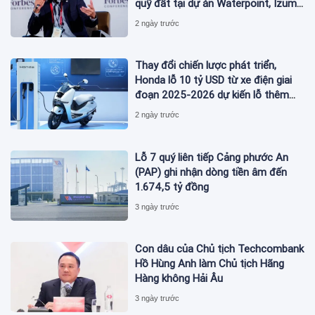
quỹ đất tại dự án Waterpoint, Izumi
City
2 ngày trước
Thay đổi chiến lược phát triển,
Honda lỗ 10 tỷ USD từ xe điện giai
đoạn 2025-2026 dự kiến lỗ thêm
3,3 tỷ USD giai đoạn 2026-2027
2 ngày trước
Lỗ 7 quý liên tiếp Cảng phước An
(PAP) ghi nhận dòng tiền âm đến
1.674,5 tỷ đồng
3 ngày trước
Con dâu của Chủ tịch Techcombank
Hồ Hùng Anh làm Chủ tịch Hãng
Hàng không Hải Âu
3 ngày trước