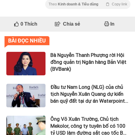
Theo
Kinh doanh & Tiêu dùng
Copy link
0
Thích
Chia sẻ
In
BÀI ĐỌC NHIỀU
Bà Nguyễn Thanh Phượng rời Hội
đồng quản trị Ngân hàng Bản Việt
(BVBank)
Đầu tư Nam Long (NLG) của chủ
tịch Nguyễn Xuân Quang dự kiến
bán quỹ đất tại dự án Waterpoint,
Izumi City
Ông Võ Xuân Trường, Chủ tịch
Mekolor, công ty tuyên bố có 100
tỷ USD làm đường sắt cao tốc Bắc