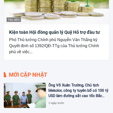
Tiêu điểm
Kiện toàn Hội đồng quản lý Quỹ Hỗ trợ đầu tư
Phó Thủ tướng Chính phủ Nguyễn Văn Thắng ký
Quyết định số 1392/QĐ-TTg của Thủ tướng Chính
phủ về việc...
MỚI CẬP NHẬT
Ông Võ Xuân Trường, Chủ tịch
Mekolor, công ty tuyên bố có 100 tỷ
USD làm đường sắt cao tốc Bắc
Nam bị bắt
1 ngày trước