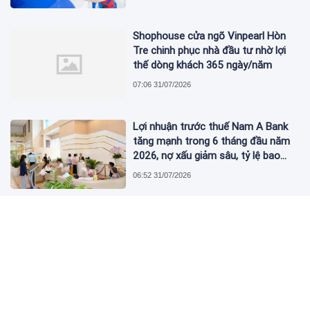
Shophouse cửa ngõ Vinpearl Hòn
Tre chinh phục nhà đầu tư nhờ lợi
thế dòng khách 365 ngày/năm
07:06 31/07/2026
Lợi nhuận trước thuế Nam A Bank
tăng mạnh trong 6 tháng đầu năm
2026, nợ xấu giảm sâu, tỷ lệ bao
phủ nợ xấu tăng vượt trội
06:52 31/07/2026
Chủ tịch Nguyễn Đức Tài muốn mua
1 triệu cổ phiếu MWG của Thế Giới
Di Động
08:19 30/07/2026
Hòa Phát (HPG) của tỷ phú Trần