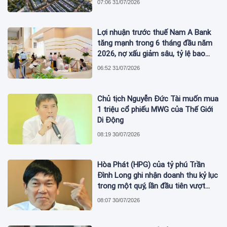
07:06 31/07/2026
Lợi nhuận trước thuế Nam A Bank
tăng mạnh trong 6 tháng đầu năm
2026, nợ xấu giảm sâu, tỷ lệ bao
phủ nợ xấu tăng vượt trội
06:52 31/07/2026
Chủ tịch Nguyễn Đức Tài muốn mua
1 triệu cổ phiếu MWG của Thế Giới
Di Động
08:19 30/07/2026
Hòa Phát (HPG) của tỷ phú Trần
Đình Long ghi nhận doanh thu kỷ lục
trong một quý, lần đầu tiên vượt
mức 2 tỷ USD
08:07 30/07/2026