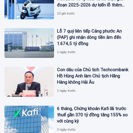
đoạn 2025-2026 dự kiến lỗ thêm
3,3 tỷ USD giai đoạn 2026-2027
13 giờ trước
Lỗ 7 quý liên tiếp Cảng phước An
(PAP) ghi nhận dòng tiền âm đến
1.674,5 tỷ đồng
1 ngày trước
Con dâu của Chủ tịch Techcombank
Hồ Hùng Anh làm Chủ tịch Hãng
Hàng không Hải Âu
1 ngày trước
6 tháng, Chứng khoán Kafi lãi trước
thuế gần 370 tỷ đồng tăng 155% so
với cùng kỳ
2 ngày trước