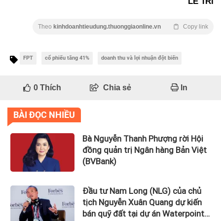
LÊ TRÍ
Theo
kinhdoanhtieudung.thuonggiaonline.vn
Copy link
FPT
cổ phiếu tăng 41%
doanh thu và lợi nhuận đột biến
0
Thích
Chia sẻ
In
BÀI ĐỌC NHIỀU
Bà Nguyễn Thanh Phượng rời Hội
đồng quản trị Ngân hàng Bản Việt
(BVBank)
Đầu tư Nam Long (NLG) của chủ
tịch Nguyễn Xuân Quang dự kiến
bán quỹ đất tại dự án Waterpoint,