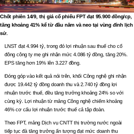
Chốt phiên 14/9, thị giá cổ phiếu FPT đạt 95.900 đồng/cp,
tăng khoảng 41% kể từ đầu năm và neo tại vùng đỉnh lịch
sử.
LNST đạt 4.994 tỷ, trong đó lợi nhuận sau thuế cho cổ
đông công ty mẹ ghi nhận mức 4.086 tỷ đồng, tăng 20%.
EPS tăng hơn 19% lên 3.227 đồng.
Đóng góp vào kết quả nói trên, khối Công nghệ ghi nhận
được 19.442 tỷ đồng doanh thu và 2.740 tỷ đồng lợi
nhuận trước thuế, đều tăng trưởng khoảng 24% so với
cùng kỳ. Lợi nhuận từ mảng Công nghệ chiếm khoảng
46% cơ cấu lợi nhuận trước thuế cả tập đoàn.
Theo FPT, mảng Dịch vụ CNTT thị trường nước ngoài
tiếp tục đà tăng trưởng ấn tượng đạt mức doanh thu