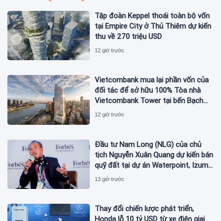
Tập đoàn Keppel thoái toàn bộ vốn
tại Empire City ở Thủ Thiêm dự kiến
thu về 270 triệu USD
12 giờ trước
Vietcombank mua lại phần vốn của
đối tác để sở hữu 100% Tòa nhà
Vietcombank Tower tại bến Bạch
Đằng
12 giờ trước
Đầu tư Nam Long (NLG) của chủ
tịch Nguyễn Xuân Quang dự kiến bán
quỹ đất tại dự án Waterpoint, Izumi
City
13 giờ trước
Thay đổi chiến lược phát triển,
Honda lỗ 10 tỷ USD từ xe điện giai