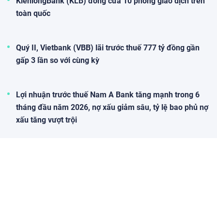
KienlongBank (KLB) đóng cửa 10 phòng giao dịch trên
toàn quốc
Quý II, Vietbank (VBB) lãi trước thuế 777 tỷ đồng gần
gấp 3 lần so với cùng kỳ
Lợi nhuận trước thuế Nam A Bank tăng mạnh trong 6
tháng đầu năm 2026, nợ xấu giảm sâu, tỷ lệ bao phủ nợ
xấu tăng vượt trội
OCB mở rộng giải pháp quản lý tài sản dành cho khách
hàng quốc tế
Chứng khoán