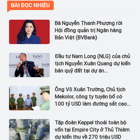
BÀI ĐỌC NHIỀU
Bà Nguyễn Thanh Phượng rời
Hội đồng quản trị Ngân hàng
Bản Việt (BVBank)
Đầu tư Nam Long (NLG) của chủ
tịch Nguyễn Xuân Quang dự kiến
bán quỹ đất tại dự án
Waterpoint, Izumi City
Ông Võ Xuân Trường, Chủ tịch
Mekolor, công ty tuyên bố có
100 tỷ USD làm đường sắt cao
tốc Bắc Nam bị bắt
Tập đoàn Keppel thoái toàn bộ
vốn tại Empire City ở Thủ Thiêm
dự kiến thu về 270 triệu USD