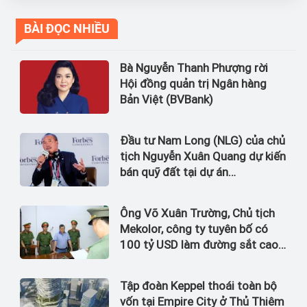
BÀI ĐỌC NHIỀU
Bà Nguyễn Thanh Phượng rời
Hội đồng quản trị Ngân hàng
Bản Việt (BVBank)
Đầu tư Nam Long (NLG) của chủ
tịch Nguyễn Xuân Quang dự kiến
bán quỹ đất tại dự án
Waterpoint, Izumi City
Ông Võ Xuân Trường, Chủ tịch
Mekolor, công ty tuyên bố có
100 tỷ USD làm đường sắt cao
tốc Bắc Nam bị bắt
Tập đoàn Keppel thoái toàn bộ
vốn tại Empire City ở Thủ Thiêm