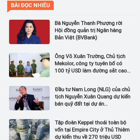
BÀI ĐỌC NHIỀU
Bà Nguyễn Thanh Phượng rời
Hội đồng quản trị Ngân hàng
Bản Việt (BVBank)
Ông Võ Xuân Trường, Chủ tịch
Mekolor, công ty tuyên bố có
100 tỷ USD làm đường sắt cao
tốc Bắc Nam bị bắt
Đầu tư Nam Long (NLG) của chủ
tịch Nguyễn Xuân Quang dự kiến
bán quỹ đất tại dự án
Waterpoint, Izumi City
Tập đoàn Keppel thoái toàn bộ
vốn tại Empire City ở Thủ Thiêm
dự kiến thu về 270 triệu USD