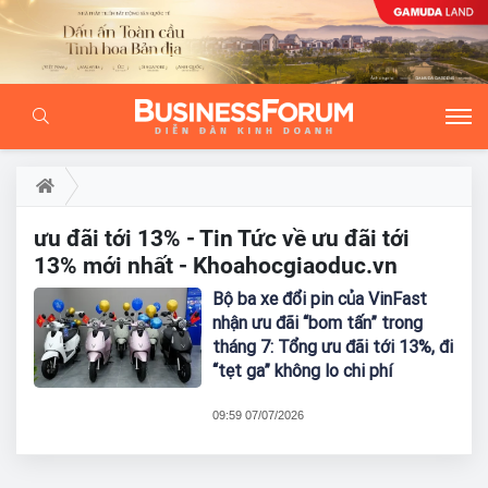
ưu đãi tới 13% - Tin Tức về ưu đãi tới
13% mới nhất - Khoahocgiaoduc.vn
Bộ ba xe đổi pin của VinFast
nhận ưu đãi “bom tấn” trong
tháng 7: Tổng ưu đãi tới 13%, đi
“tẹt ga” không lo chi phí
09:59 07/07/2026