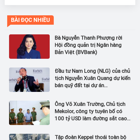
BÀI ĐỌC NHIỀU
Bà Nguyễn Thanh Phượng rời
Hội đồng quản trị Ngân hàng
Bản Việt (BVBank)
Đầu tư Nam Long (NLG) của chủ
tịch Nguyễn Xuân Quang dự kiến
bán quỹ đất tại dự án
Waterpoint, Izumi City
Ông Võ Xuân Trường, Chủ tịch
Mekolor, công ty tuyên bố có
100 tỷ USD làm đường sắt cao
tốc Bắc Nam bị bắt
Tập đoàn Keppel thoái toàn bộ