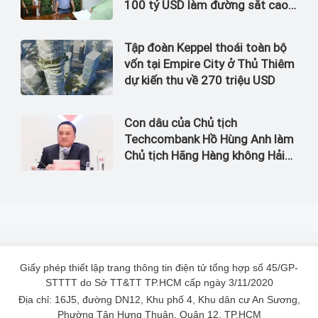
100 tỷ USD làm đường sắt cao
tốc Bắc Nam bị bắt
Tập đoàn Keppel thoái toàn bộ
vốn tại Empire City ở Thủ Thiêm
dự kiến thu về 270 triệu USD
Con dâu của Chủ tịch
Techcombank Hồ Hùng Anh làm
Chủ tịch Hãng Hàng không Hải
Âu
Giấy phép thiết lập trang thông tin điện tử tổng hợp số 45/GP-
STTTT do Sở TT&TT TP.HCM cấp ngày 3/11/2020
Địa chỉ: 16J5, đường DN12, Khu phố 4, Khu dân cư An Sương,
Phường Tân Hưng Thuận, Quận 12, TP.HCM