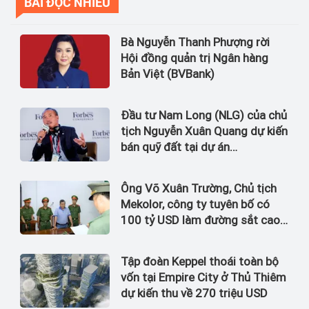
BÀI ĐỌC NHIỀU
Bà Nguyễn Thanh Phượng rời
Hội đồng quản trị Ngân hàng
Bản Việt (BVBank)
Đầu tư Nam Long (NLG) của chủ
tịch Nguyễn Xuân Quang dự kiến
bán quỹ đất tại dự án
Waterpoint, Izumi City
Ông Võ Xuân Trường, Chủ tịch
Mekolor, công ty tuyên bố có
100 tỷ USD làm đường sắt cao
tốc Bắc Nam bị bắt
Tập đoàn Keppel thoái toàn bộ
vốn tại Empire City ở Thủ Thiêm
dự kiến thu về 270 triệu USD