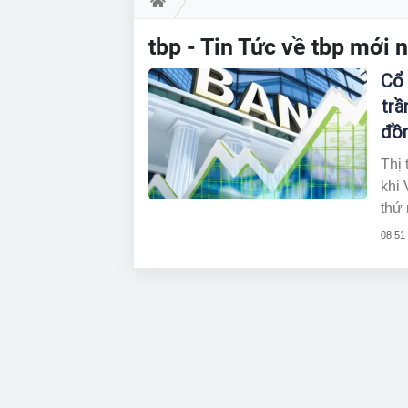
tbp - Tin Tức về tbp mới
Cổ
trầ
đồn
Thị
khi 
thứ 
TPB,
08:51
số.