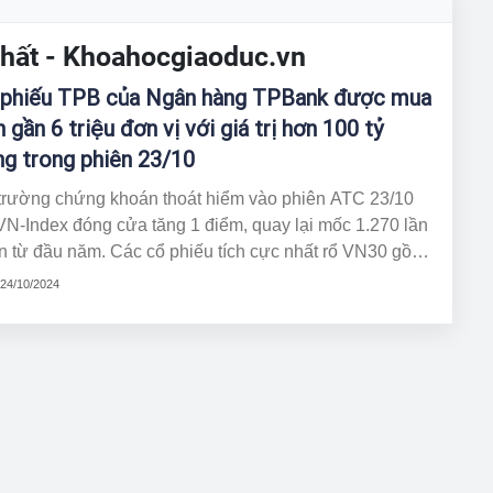
 nhất - Khoahocgiaoduc.vn
 phiếu TPB của Ngân hàng TPBank được mua
n gần 6 triệu đơn vị với giá trị hơn 100 tỷ
g trong phiên 23/10
 trường chứng khoán thoát hiểm vào phiên ATC 23/10
VN-Index đóng cửa tăng 1 điểm, quay lại mốc 1.270 lần
n từ đầu năm. Các cổ phiếu tích cực nhất rổ VN30 gồm
 STB, VIC, đều tăng hơn 2%, giữ vai trò lực đỡ cho chỉ
 24/10/2024