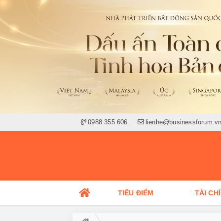
0988 355 606
lienhe@businessforum.v
TIÊU ĐIỂM
TÀI CH