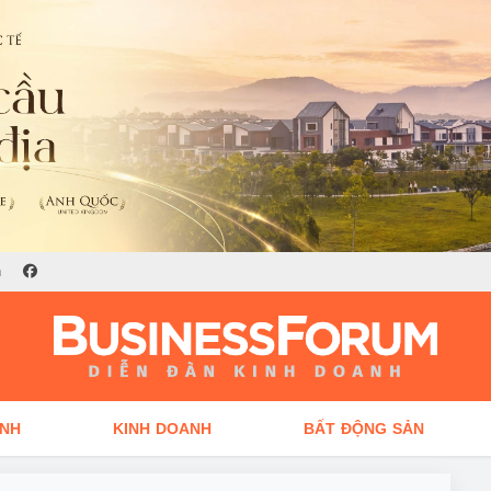
n
ÍNH
KINH DOANH
BẤT ĐỘNG SẢN