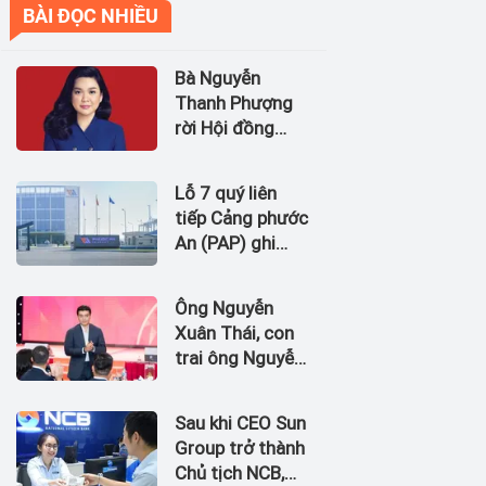
BÀI ĐỌC NHIỀU
Bà Nguyễn
Thanh Phượng
rời Hội đồng
quản trị Ngân
hàng Bản Việt
Lỗ 7 quý liên
(BVBank)
tiếp Cảng phước
An (PAP) ghi
nhận dòng tiền
âm đến 1.674,5
Ông Nguyễn
tỷ đồng
Xuân Thái, con
trai ông Nguyễn
Đức Thụy vào
Hội đồng quản
Sau khi CEO Sun
trị Chứng khoán
Group trở thành
LPBank
Chủ tịch NCB,