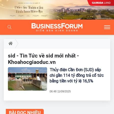
sid - Tin Tức về sid mới nhất -
Khoahocgiaoduc.vn
Thủy điện Cần Đơn (SJD) sắp
chi gần 114 tỷ đồng trả cổ tức
bằng tiền với tỷ lệ 16,5%
06:48 11/09/2025
BÀI ĐỌC NHIỀU