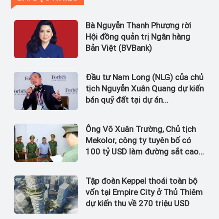
Bà Nguyễn Thanh Phượng rời
Hội đồng quản trị Ngân hàng
Bản Việt (BVBank)
Đầu tư Nam Long (NLG) của chủ
tịch Nguyễn Xuân Quang dự kiến
bán quỹ đất tại dự án
Waterpoint, Izumi City
Ông Võ Xuân Trường, Chủ tịch
Mekolor, công ty tuyên bố có
100 tỷ USD làm đường sắt cao
tốc Bắc Nam bị bắt
Tập đoàn Keppel thoái toàn bộ
vốn tại Empire City ở Thủ Thiêm
dự kiến thu về 270 triệu USD