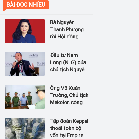
BÀI ĐỌC NHIỀU
Bà Nguyễn
Thanh Phượng
rời Hội đồng
quản trị Ngân
hàng Bản Việt
Đầu tư Nam
(BVBank)
Long (NLG) của
chủ tịch Nguyễn
Xuân Quang dự
kiến bán quỹ đất
Ông Võ Xuân
tại dự án
Trường, Chủ tịch
Waterpoint,
Mekolor, công ty
Izumi City
tuyên bố có 100
tỷ USD làm
Tập đoàn Keppel
đường sắt cao
thoái toàn bộ
tốc Bắc Nam bị
vốn tại Empire
bắt