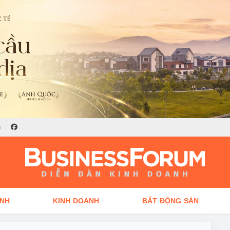
n
ÍNH
KINH DOANH
BẤT ĐỘNG SẢN