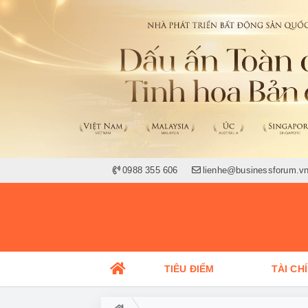
0988 355 606
lienhe@businessforum.v
TIÊU ĐIỂM
TÀI CH