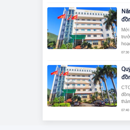
Năm
đồn
Mới
trưở
hoạc
202
07:30
Quý
đồn
CTCP
đồn
thà
07:40