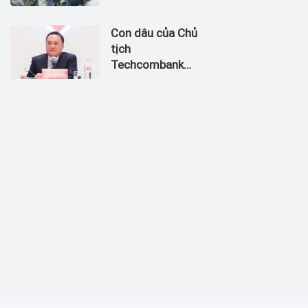
City ở Thủ
Thiêm dự kiến
Con dâu của Chủ
thu về 270 triệu
tịch
USD
Techcombank
Hồ Hùng Anh
làm Chủ tịch
Hãng Hàng
không Hải Âu