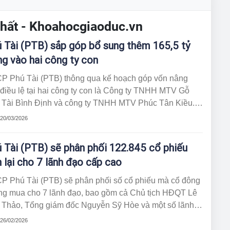
 nhất - Khoahocgiaoduc.vn
 Tài (PTB) sắp góp bổ sung thêm 165,5 tỷ
g vào hai công ty con
P Phú Tài (PTB) thông qua kế hoạch góp vốn nâng
điều lệ tại hai công ty con là Công ty TNHH MTV Gỗ
 Tài Bình Định và công ty TNHH MTV Phúc Tân Kiều.
 đó, công ty dự kiến bổ sung thêm 165,5 tỷ đồng vào
 20/03/2026
công ty con.
 Tài (PTB) sẽ phân phối 122.845 cổ phiếu
 lại cho 7 lãnh đạo cấp cao
P Phú Tài (PTB) sẽ phân phối số cổ phiếu mà cổ đông
ng mua cho 7 lãnh đạo, bao gồm cả Chủ tịch HĐQT Lê
 Thảo, Tổng giám đốc Nguyễn Sỹ Hòe và một số lãnh
 cao cấp khác.
 26/02/2026