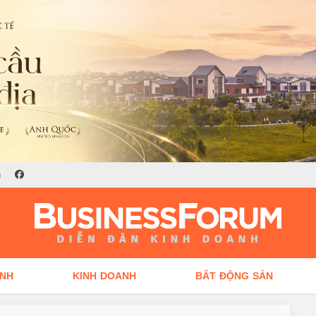
n
ÍNH
KINH DOANH
BẤT ĐỘNG SẢN