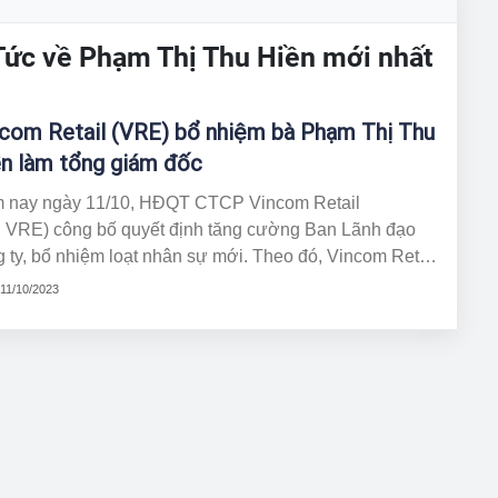
Tức về Phạm Thị Thu Hiền mới nhất
com Retail (VRE) bổ nhiệm bà Phạm Thị Thu
n làm tổng giám đốc
 nay ngày 11/10, HĐQT CTCP Vincom Retail
: VRE) công bố quyết định tăng cường Ban Lãnh đạo
 ty, bổ nhiệm loạt nhân sự mới. Theo đó, Vincom Retail
nhiệm bà Phạm Thị Thu Hiền, hiện là Phó Tổng Giám
 11/10/2023
Kinh doanh và Marketing, đảm nhận vị trí Tổng Giám
Công ty.