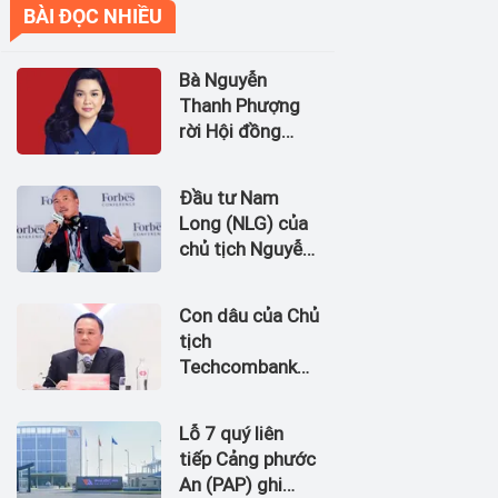
BÀI ĐỌC NHIỀU
Bà Nguyễn
Thanh Phượng
rời Hội đồng
quản trị Ngân
hàng Bản Việt
Đầu tư Nam
(BVBank)
Long (NLG) của
chủ tịch Nguyễn
Xuân Quang dự
kiến bán quỹ đất
Con dâu của Chủ
tại dự án
tịch
Waterpoint,
Techcombank
Izumi City
Hồ Hùng Anh
làm Chủ tịch
Lỗ 7 quý liên
Hãng Hàng
tiếp Cảng phước
không Hải Âu
An (PAP) ghi