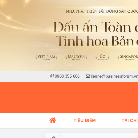
0988 355 606
lienhe@businessforum.v
TIÊU ĐIỂM
TÀI CH