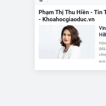
Phạm Thị Thu Hiền - Tin 
- Khoahocgiaoduc.vn
Vin
Hiề
Hôm
(Mã
công
bổ 
09:35
đốc 
đốc 