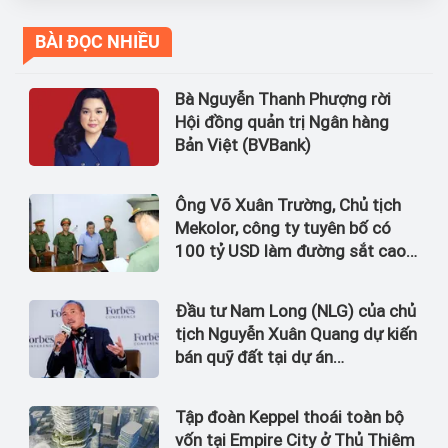
BÀI ĐỌC NHIỀU
Bà Nguyễn Thanh Phượng rời
Hội đồng quản trị Ngân hàng
Bản Việt (BVBank)
Ông Võ Xuân Trường, Chủ tịch
Mekolor, công ty tuyên bố có
100 tỷ USD làm đường sắt cao
tốc Bắc Nam bị bắt
Đầu tư Nam Long (NLG) của chủ
tịch Nguyễn Xuân Quang dự kiến
bán quỹ đất tại dự án
Waterpoint, Izumi City
Tập đoàn Keppel thoái toàn bộ
vốn tại Empire City ở Thủ Thiêm