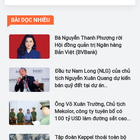
BÀI ĐỌC NHIỀU
Bà Nguyễn Thanh Phượng rời
Hội đồng quản trị Ngân hàng
Bản Việt (BVBank)
Đầu tư Nam Long (NLG) của chủ
tịch Nguyễn Xuân Quang dự kiến
bán quỹ đất tại dự án
Waterpoint, Izumi City
Ông Võ Xuân Trường, Chủ tịch
Mekolor, công ty tuyên bố có
100 tỷ USD làm đường sắt cao
tốc Bắc Nam bị bắt
Tập đoàn Keppel thoái toàn bộ