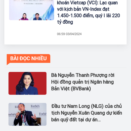
khoán Vietcap (VCI): Lạc quan
với kịch bản VN-Index đạt
1.450-1.500 điểm, quý I lãi 220
tỷ đồng
06:59 03/04/2024
BÀI ĐỌC NHIỀU
Bà Nguyễn Thanh Phượng rời
Hội đồng quản trị Ngân hàng
Bản Việt (BVBank)
Đầu tư Nam Long (NLG) của chủ
tịch Nguyễn Xuân Quang dự kiến
bán quỹ đất tại dự án
Waterpoint, Izumi City