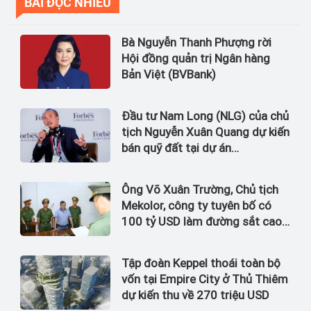
BÀI ĐỌC NHIỀU
Bà Nguyễn Thanh Phượng rời
Hội đồng quản trị Ngân hàng
Bản Việt (BVBank)
Đầu tư Nam Long (NLG) của chủ
tịch Nguyễn Xuân Quang dự kiến
bán quỹ đất tại dự án
Waterpoint, Izumi City
Ông Võ Xuân Trường, Chủ tịch
Mekolor, công ty tuyên bố có
100 tỷ USD làm đường sắt cao
tốc Bắc Nam bị bắt
Tập đoàn Keppel thoái toàn bộ
vốn tại Empire City ở Thủ Thiêm
dự kiến thu về 270 triệu USD