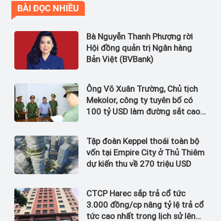
BÀI ĐỌC NHIỀU
Bà Nguyễn Thanh Phượng rời
Hội đồng quản trị Ngân hàng
Bản Việt (BVBank)
Ông Võ Xuân Trường, Chủ tịch
Mekolor, công ty tuyên bố có
100 tỷ USD làm đường sắt cao
tốc Bắc Nam bị bắt
Tập đoàn Keppel thoái toàn bộ
vốn tại Empire City ở Thủ Thiêm
dự kiến thu về 270 triệu USD
CTCP Harec sắp trả cổ tức
3.000 đồng/cp nâng tỷ lệ trả cổ
tức cao nhất trong lịch sử lên