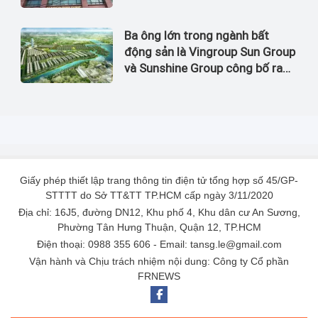
đến 60%
Ba ông lớn trong ngành bất
động sản là Vingroup Sun Group
và Sunshine Group công bố ra
thị trường 4 dự án có tổng mức
đầu tư lên đến 6 tỷ USD
Giấy phép thiết lập trang thông tin điện tử tổng hợp số 45/GP-
STTTT do Sở TT&TT TP.HCM cấp ngày 3/11/2020
Địa chỉ: 16J5, đường DN12, Khu phố 4, Khu dân cư An Sương,
Phường Tân Hưng Thuận, Quận 12, TP.HCM
Điện thoại: 0988 355 606 - Email: tansg.le@gmail.com
Vận hành và Chịu trách nhiệm nội dung: Công ty Cổ phần
FRNEWS