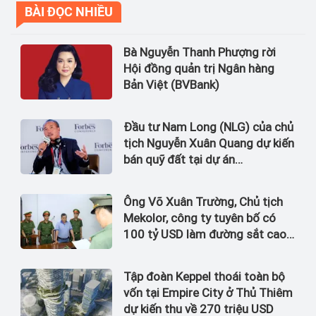
BÀI ĐỌC NHIỀU
Bà Nguyễn Thanh Phượng rời
Hội đồng quản trị Ngân hàng
Bản Việt (BVBank)
Đầu tư Nam Long (NLG) của chủ
tịch Nguyễn Xuân Quang dự kiến
bán quỹ đất tại dự án
Waterpoint, Izumi City
Ông Võ Xuân Trường, Chủ tịch
Mekolor, công ty tuyên bố có
100 tỷ USD làm đường sắt cao
tốc Bắc Nam bị bắt
Tập đoàn Keppel thoái toàn bộ
vốn tại Empire City ở Thủ Thiêm
dự kiến thu về 270 triệu USD