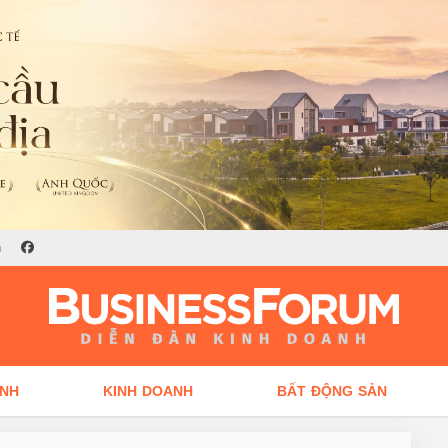
n
ÍNH
KINH DOANH
BẤT ĐỘNG SẢN