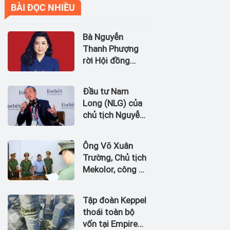
BÀI ĐỌC NHIỀU
Bà Nguyễn
Thanh Phượng
rời Hội đồng
quản trị Ngân
hàng Bản Việt
Đầu tư Nam
(BVBank)
Long (NLG) của
chủ tịch Nguyễn
Xuân Quang dự
kiến bán quỹ đất
Ông Võ Xuân
tại dự án
Trường, Chủ tịch
Waterpoint,
Mekolor, công ty
Izumi City
tuyên bố có 100
tỷ USD làm
Tập đoàn Keppel
đường sắt cao
thoái toàn bộ
tốc Bắc Nam bị
vốn tại Empire
bắt