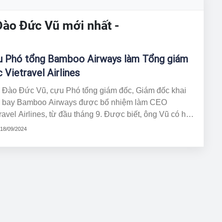
Đào Đức Vũ mới nhất -
 Phó tổng Bamboo Airways làm Tổng giám
 Vietravel Airlines
 Đào Đức Vũ, cựu Phó tổng giám đốc, Giám đốc khai
c bay Bamboo Airways được bổ nhiệm làm CEO
el Airlines, từ đầu tháng 9. Được biết, ông Vũ có hơn
ăm kinh nghiệm trong ngành hàng không,...
 18/09/2024