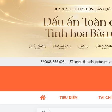
0988 355 606
lienhe@businessforum.v
TIÊU ĐIỂM
TÀI CH