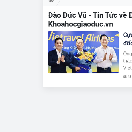
Đào Đức Vũ - Tin Tức về 
Khoahocgiaoduc.vn
Cựu
đốc
Ông
thá
Vietrav
35 n
08:48