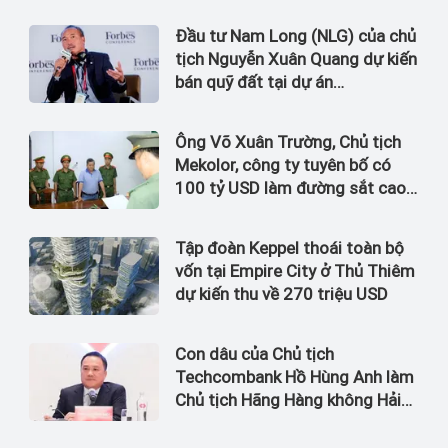
Đầu tư Nam Long (NLG) của chủ
tịch Nguyễn Xuân Quang dự kiến
bán quỹ đất tại dự án
Waterpoint, Izumi City
Ông Võ Xuân Trường, Chủ tịch
Mekolor, công ty tuyên bố có
100 tỷ USD làm đường sắt cao
tốc Bắc Nam bị bắt
Tập đoàn Keppel thoái toàn bộ
vốn tại Empire City ở Thủ Thiêm
dự kiến thu về 270 triệu USD
Con dâu của Chủ tịch
Techcombank Hồ Hùng Anh làm
Chủ tịch Hãng Hàng không Hải
Âu