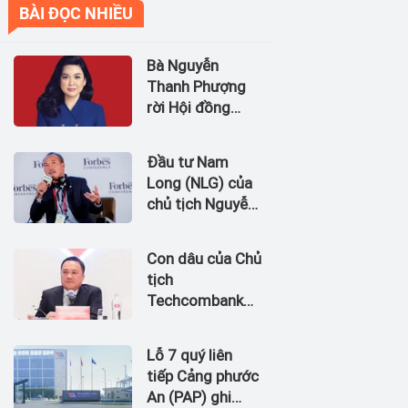
BÀI ĐỌC NHIỀU
Bà Nguyễn
Thanh Phượng
rời Hội đồng
quản trị Ngân
hàng Bản Việt
Đầu tư Nam
(BVBank)
Long (NLG) của
chủ tịch Nguyễn
Xuân Quang dự
kiến bán quỹ đất
Con dâu của Chủ
tại dự án
tịch
Waterpoint,
Techcombank
Izumi City
Hồ Hùng Anh
làm Chủ tịch
Lỗ 7 quý liên
Hãng Hàng
tiếp Cảng phước
không Hải Âu
An (PAP) ghi