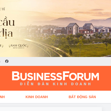
n
ÍNH
KINH DOANH
BẤT ĐỘNG SẢN