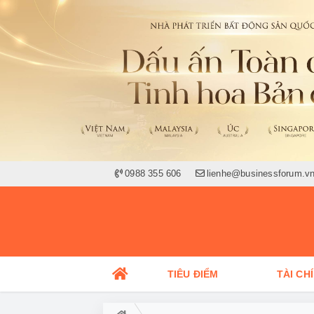
0988 355 606
lienhe@businessforum.v
TIÊU ĐIỂM
TÀI CH