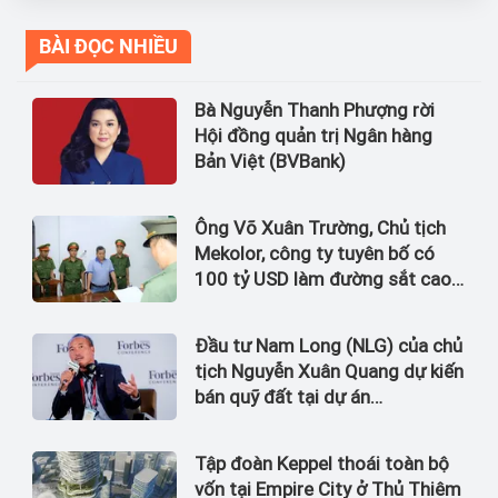
BÀI ĐỌC NHIỀU
Bà Nguyễn Thanh Phượng rời
Hội đồng quản trị Ngân hàng
Bản Việt (BVBank)
Ông Võ Xuân Trường, Chủ tịch
Mekolor, công ty tuyên bố có
100 tỷ USD làm đường sắt cao
tốc Bắc Nam bị bắt
Đầu tư Nam Long (NLG) của chủ
tịch Nguyễn Xuân Quang dự kiến
bán quỹ đất tại dự án
Waterpoint, Izumi City
Tập đoàn Keppel thoái toàn bộ
vốn tại Empire City ở Thủ Thiêm