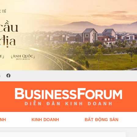
n
ÍNH
KINH DOANH
BẤT ĐỘNG SẢN