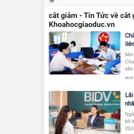
cắt giảm - Tin Tức về cắt
Khoahocgiaoduc.vn
Chí
liê
Mới
Chươ
liên
2026
08:02
100
được
Lãi
nhâ
Ngâ
bố b
2024