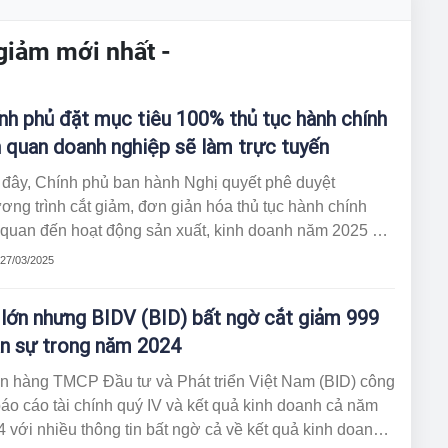
 giảm mới nhất -
nh phủ đặt mục tiêu 100% thủ tục hành chính
n quan doanh nghiệp sẽ làm trực tuyến
 đây, Chính phủ ban hành Nghị quyết phê duyệt
ng trình cắt giảm, đơn giản hóa thủ tục hành chính
 quan đến hoạt động sản xuất, kinh doanh năm 2025 và
. Đáng chú ý, Chính phủ đặt mục tiêu trong năm 2025,
 27/03/2025
% thủ tục hành chính liên quan đến doanh nghiệp sẽ
 thực hiện trực tuyến.
 lớn nhưng BIDV (BID) bất ngờ cắt giảm 999
n sự trong năm 2024
n hàng TMCP Đầu tư và Phát triển Việt Nam (BID) công
áo cáo tài chính quý IV và kết quả kinh doanh cả năm
 với nhiều thông tin bất ngờ cả về kết quả kinh doanh,