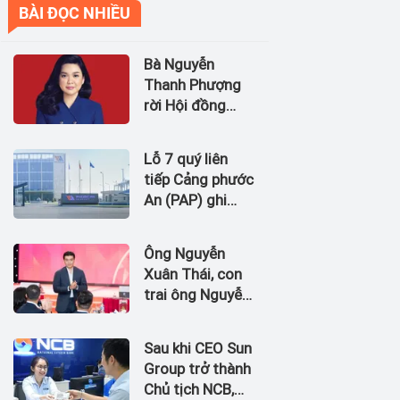
BÀI ĐỌC NHIỀU
Bà Nguyễn
Thanh Phượng
rời Hội đồng
quản trị Ngân
hàng Bản Việt
Lỗ 7 quý liên
(BVBank)
tiếp Cảng phước
An (PAP) ghi
nhận dòng tiền
âm đến 1.674,5
Ông Nguyễn
tỷ đồng
Xuân Thái, con
trai ông Nguyễn
Đức Thụy vào
Hội đồng quản
Sau khi CEO Sun
trị Chứng khoán
Group trở thành
LPBank
Chủ tịch NCB,