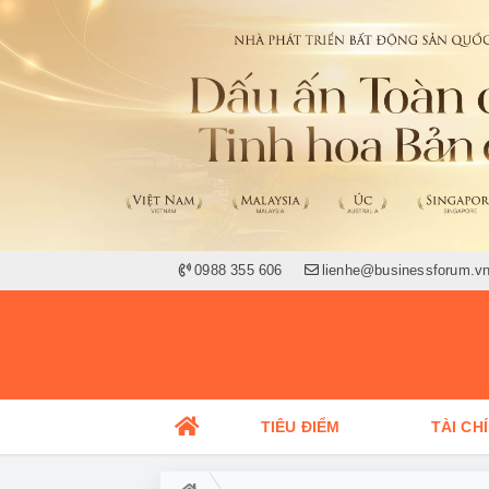
0988 355 606
lienhe@businessforum.v
TIÊU ĐIỂM
TÀI CH