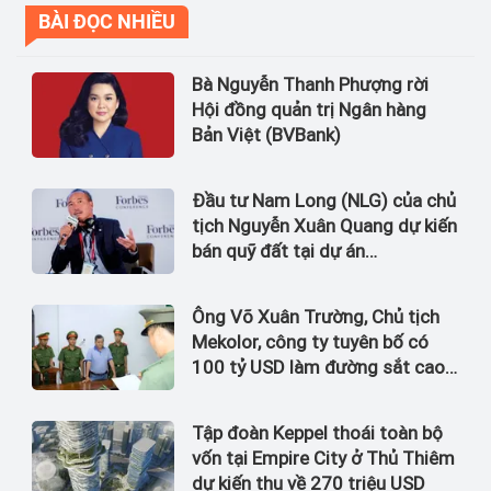
BÀI ĐỌC NHIỀU
Bà Nguyễn Thanh Phượng rời
Hội đồng quản trị Ngân hàng
Bản Việt (BVBank)
Đầu tư Nam Long (NLG) của chủ
tịch Nguyễn Xuân Quang dự kiến
bán quỹ đất tại dự án
Waterpoint, Izumi City
Ông Võ Xuân Trường, Chủ tịch
Mekolor, công ty tuyên bố có
100 tỷ USD làm đường sắt cao
tốc Bắc Nam bị bắt
Tập đoàn Keppel thoái toàn bộ
vốn tại Empire City ở Thủ Thiêm
dự kiến thu về 270 triệu USD