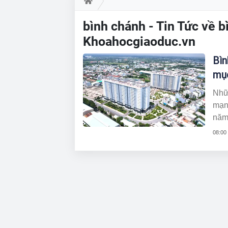
bình chánh - Tin Tức về b
Khoahocgiaoduc.vn
Bìn
mục
Nhữ
mạnh
năm 
điể
08:00
giá 
ngườ
Tây