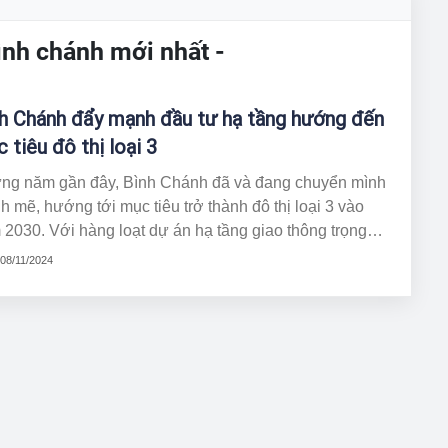
ình chánh mới nhất -
h Chánh đẩy mạnh đầu tư hạ tầng hướng đến
 tiêu đô thị loại 3
ng năm gần đây, Bình Chánh đã và đang chuyển mình
 mẽ, hướng tới mục tiêu trở thành đô thị loại 3 vào
2030. Với hàng loạt dự án hạ tầng giao thông trọng
m đang được triển khai, Bình Chánh hứa hẹn mang đến
 08/11/2024
trị phát triển bền vững, nâng cao chất lượng sống cho
i dân và tạo động lực phát triển cho cả khu vực phía
 Nam TP.HCM.