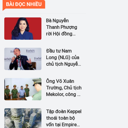
BÀI ĐỌC NHIỀU
Bà Nguyễn
Thanh Phượng
rời Hội đồng
quản trị Ngân
hàng Bản Việt
Đầu tư Nam
(BVBank)
Long (NLG) của
chủ tịch Nguyễn
Xuân Quang dự
kiến bán quỹ đất
Ông Võ Xuân
tại dự án
Trường, Chủ tịch
Waterpoint,
Mekolor, công ty
Izumi City
tuyên bố có 100
tỷ USD làm
Tập đoàn Keppel
đường sắt cao
thoái toàn bộ
tốc Bắc Nam bị
vốn tại Empire
bắt