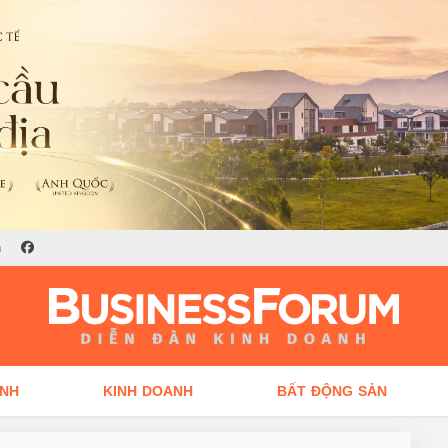
n
ÍNH
KINH DOANH
BẤT ĐỘNG SẢN