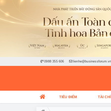
0988 355 606
lienhe@businessforum.v
TIÊU ĐIỂM
TÀI CH