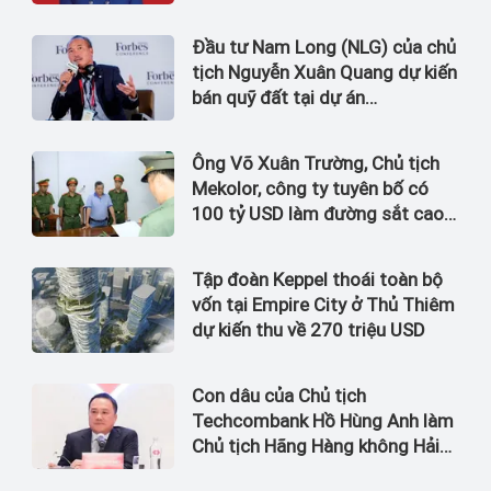
Đầu tư Nam Long (NLG) của chủ
tịch Nguyễn Xuân Quang dự kiến
bán quỹ đất tại dự án
Waterpoint, Izumi City
Ông Võ Xuân Trường, Chủ tịch
Mekolor, công ty tuyên bố có
100 tỷ USD làm đường sắt cao
tốc Bắc Nam bị bắt
Tập đoàn Keppel thoái toàn bộ
vốn tại Empire City ở Thủ Thiêm
dự kiến thu về 270 triệu USD
Con dâu của Chủ tịch
Techcombank Hồ Hùng Anh làm
Chủ tịch Hãng Hàng không Hải
Âu