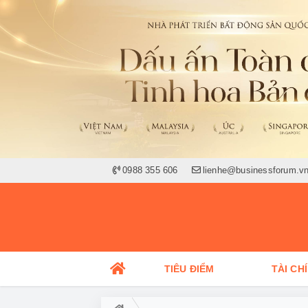
0988 355 606
lienhe@businessforum.v
TIÊU ĐIỂM
TÀI CH