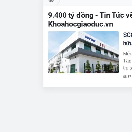
9.400 tỷ đồng - Tin Tức v
Khoahocgiaoduc.vn
SCG
hữu
Mới
Tập
trụ 
30%
08:37
Với
điề