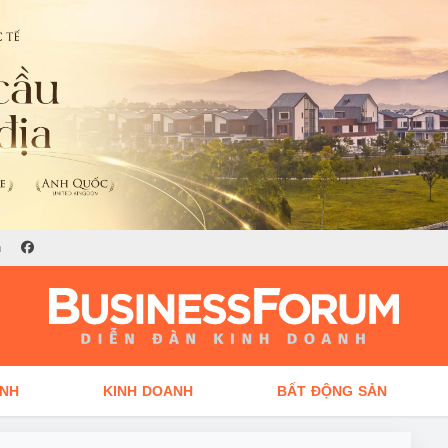
n
ÍNH
KINH DOANH
BẤT ĐỘNG SẢN