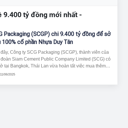
ề 9.400 tỷ đồng mới nhất -
 Packaging (SCGP) chi 9.400 tỷ đồng để sở
 100% cổ phần Nhựa Duy Tân
 đây, Công ty SCG Packaging (SCGP), thành viên của
 đoàn Siam Cement Public Company Limited (SCG) có
sở tại Bangkok, Thái Lan vừa hoàn tất việc mua thêm
 cổ phần tại Công ty Cổ phần Sản xuất Nhựa Duy Tân.
 11/06/2025
 thương vụ này, SCGP chính thức nắm giữ 100% vốn
u lệ của Nhựa Duy Tân.