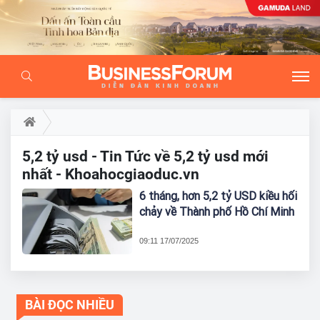
5,2 tỷ usd - Tin Tức về 5,2 tỷ usd mới
nhất - Khoahocgiaoduc.vn
6 tháng, hơn 5,2 tỷ USD kiều hối
chảy về Thành phố Hồ Chí Minh
09:11 17/07/2025
BÀI ĐỌC NHIỀU