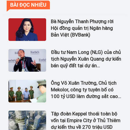
BÀI ĐỌC NHIỀU
Bà Nguyễn Thanh Phượng rời
Hội đồng quản trị Ngân hàng
Bản Việt (BVBank)
Đầu tư Nam Long (NLG) của chủ
tịch Nguyễn Xuân Quang dự kiến
bán quỹ đất tại dự án
Waterpoint, Izumi City
Ông Võ Xuân Trường, Chủ tịch
Mekolor, công ty tuyên bố có
100 tỷ USD làm đường sắt cao
tốc Bắc Nam bị bắt
Tập đoàn Keppel thoái toàn bộ
vốn tại Empire City ở Thủ Thiêm
dự kiến thu về 270 triệu USD