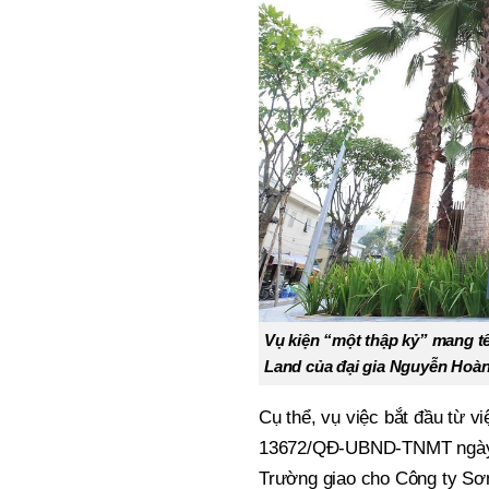
Vụ kiện “một thập kỷ” mang t
Land của đại gia Nguyễn Hoàng
Cụ thể, vụ việc bắt đầu từ 
13672/QĐ-UBND-TNMT ngày 1
Trường giao cho Công ty Sơ