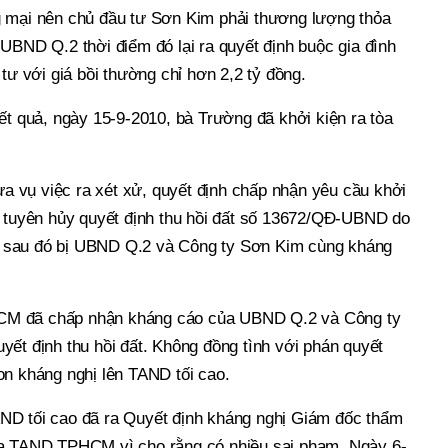
 mại nên chủ đầu tư Sơn Kim phải thương lượng thỏa
UBND Q.2 thời điểm đó lại ra quyết định buộc gia đình
 tư với giá bồi thường chỉ hơn 2,2 tỷ đồng.
ết quả, ngày 15-9-2010, bà Trường đã khởi kiện ra tòa
vụ việc ra xét xử, quyết định chấp nhận yêu cầu khởi
, tuyên hủy quyết định thu hồi đất số 13672/QĐ-UBND do
 sau đó bị UBND Q.2 và Công ty Sơn Kim cùng kháng
M đã chấp nhận kháng cáo của UBND Q.2 và Công ty
ết định thu hồi đất. Không đồng tình với phán quyết
on kháng nghị lên TAND tối cao.
ND tối cao đã ra Quyết định kháng nghị Giám đốc thẩm
ủa TAND TPHCM vì cho rằng có nhiều sai phạm. Ngày 6-