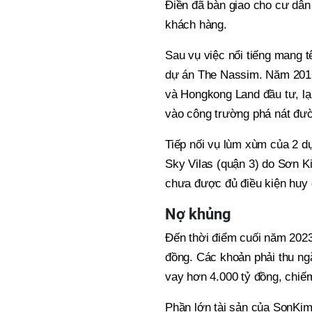
Điền đã bàn giao cho cư dâ
khách hàng.
Sau vụ việc nổi tiếng mang 
dự án The Nassim. Năm 2016
và Hongkong Land đầu tư, lại
vào công trường phá nát đư
Tiếp nối vụ lùm xùm của 2 dự
Sky Vilas (quận 3) do Sơn Ki
chưa được đủ điều kiện huy 
Nợ khủng
Đến thời điểm cuối năm 2023
đồng. Các khoản phải thu ng
vay hơn 4.000 tỷ đồng, chiế
Phần lớn tài sản của SonKim