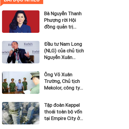
Bà Nguyễn Thanh
Phượng rời Hội
đồng quản trị
Ngân hàng Bản
Việt (BVBank)
Đầu tư Nam Long
(NLG) của chủ tịch
Nguyễn Xuân
Quang dự kiến bán
quỹ đất tại dự án
Ông Võ Xuân
Waterpoint, Izumi
Trường, Chủ tịch
City
Mekolor, công ty
tuyên bố có 100 tỷ
USD làm đường
Tập đoàn Keppel
sắt cao tốc Bắc
thoái toàn bộ vốn
Nam bị bắt
tại Empire City ở
Thủ Thiêm dự kiến