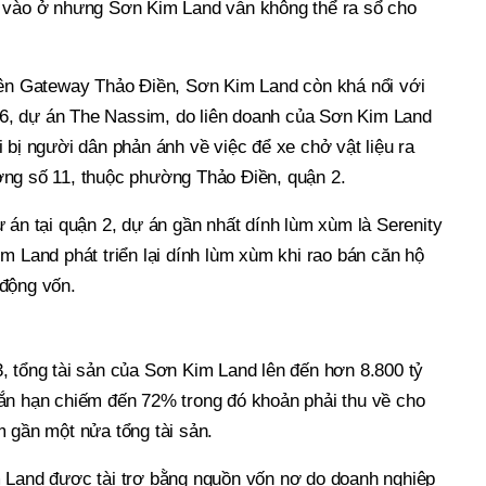
n vào ở nhưng Sơn Kim Land vẫn không thể ra sổ cho
tên Gateway Thảo Điền, Sơn Kim Land còn khá nổi với
, dự án The Nassim, do liên doanh của Sơn Kim Land
 bị người dân phản ánh về việc để xe chở vật liệu ra
ờng số 11, thuộc phường Thảo Điền, quận 2.
 án tại quận 2, dự án gần nhất dính lùm xùm là Serenity
m Land phát triển lại dính lùm xùm khi rao bán căn hộ
động vốn.
, tổng tài sản của Sơn Kim Land lên đến hơn 8.800 tỷ
ắn hạn chiếm đến 72% trong đó khoản phải thu về cho
m gần một nửa tổng tài sản.
 Land được tài trợ bằng nguồn vốn nợ do doanh nghiệp