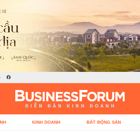
n
ÍNH
KINH DOANH
BẤT ĐỘNG SẢN