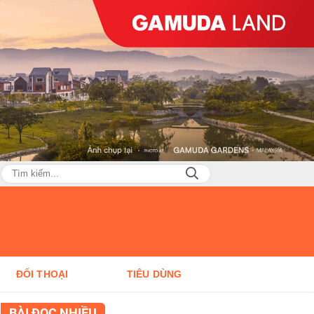
ĐỐI THOẠI
TIÊU DÙNG
BÀI ĐỌC NHIỀU