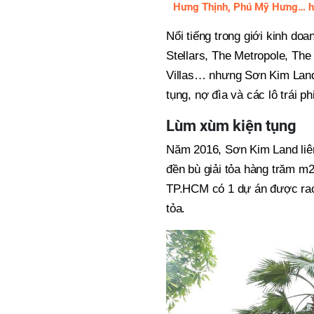
Hưng Thịnh, Phú Mỹ Hưng… họ
Nổi tiếng trong giới kinh do
Stellars, The Metropole, Th
Villas… nhưng Sơn Kim Land
tụng, nợ đìa và các lô trái phi
Lùm xùm kiện tụng
Năm 2016, Sơn Kim Land liên
đền bù giải tỏa hàng trăm m2
TP.HCM có 1 dự án được rao 
tỏa.