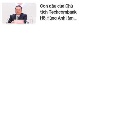
thu về 270 triệu
Con dâu của Chủ
USD
tịch Techcombank
Hồ Hùng Anh làm
Chủ tịch Hãng
Hàng không Hải Âu