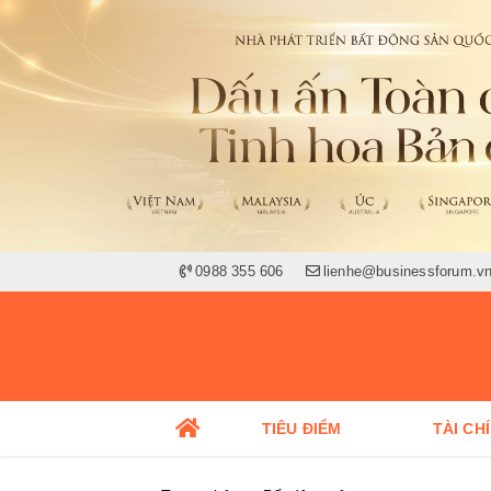
0988 355 606
lienhe@businessforum.v
TIÊU ĐIỂM
TÀI CH