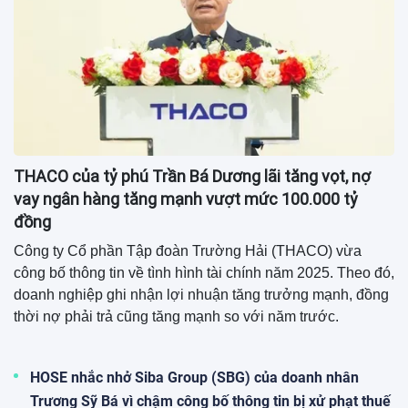
Tổng công ty Đường sắt Việt Nam
ghi nhận lãi sau thuế tăng đột biến
lên đến 151%
08:06 29/07/2026
OCB mở rộng giải pháp quản lý tài
sản dành cho khách hàng quốc tế
07:13 29/07/2026
Sở Xây dựng TP.HCM đề xuất nâng
trần thu nhập mua nhà ở xã hội lên
60 triệu/tháng
07:40 28/07/2026
Bà Phạm Thu Hương vợ tỷ phú
Phạm Nhật Vượng nắm giữ 4,97%
vốn điều lệ LPBank