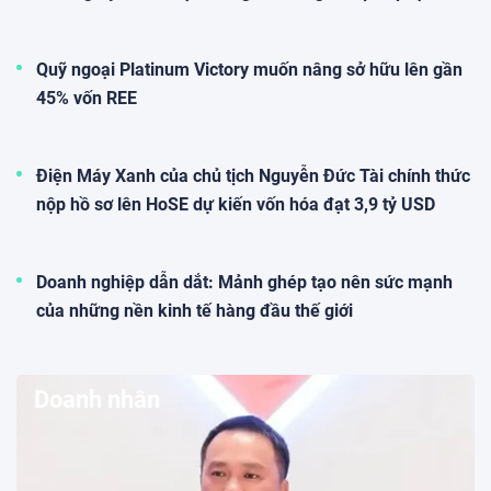
07:22 28/07/2026
HOSE nhắc nhở Siba Group (SBG)
của doanh nhân Trương Sỹ Bá vì
chậm công bố thông tin bị xử phạt
thuế
07:04 28/07/2026
Ông Võ Quốc Khánh, Cựu tổng giám
đốc TTC Land ứng cử Hội đồng
quản trị CC1
08:50 27/07/2026
Ông Nguyễn Lê Quốc Anh làm Chủ
tịch Eximbank
08:41 27/07/2026