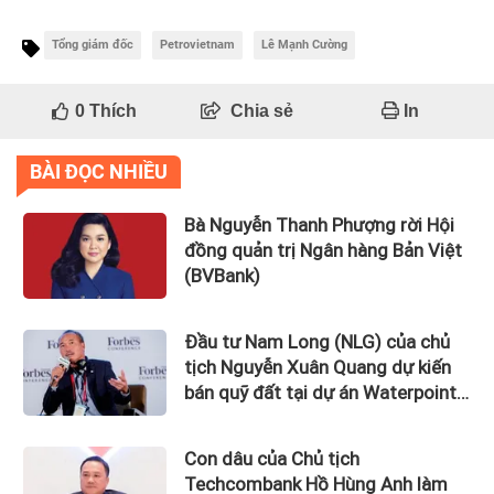
Tổng giám đốc
Petrovietnam
Lê Mạnh Cường
0
Thích
Chia sẻ
In
BÀI ĐỌC NHIỀU
Bà Nguyễn Thanh Phượng rời Hội
đồng quản trị Ngân hàng Bản Việt
(BVBank)
Đầu tư Nam Long (NLG) của chủ
tịch Nguyễn Xuân Quang dự kiến
bán quỹ đất tại dự án Waterpoint,
Izumi City
Con dâu của Chủ tịch
Techcombank Hồ Hùng Anh làm