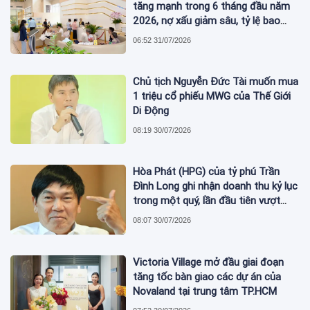
tăng mạnh trong 6 tháng đầu năm
2026, nợ xấu giảm sâu, tỷ lệ bao
phủ nợ xấu tăng vượt trội
06:52 31/07/2026
Chủ tịch Nguyễn Đức Tài muốn mua
1 triệu cổ phiếu MWG của Thế Giới
Di Động
08:19 30/07/2026
Hòa Phát (HPG) của tỷ phú Trần
Đình Long ghi nhận doanh thu kỷ lục
trong một quý, lần đầu tiên vượt
mức 2 tỷ USD
08:07 30/07/2026
Victoria Village mở đầu giai đoạn
tăng tốc bàn giao các dự án của
Novaland tại trung tâm TP.HCM