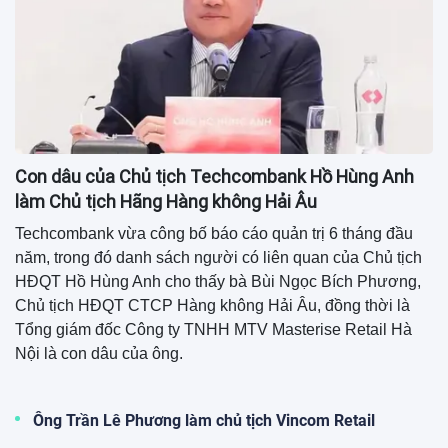
Quý II, Sài Gòn Công Thương,
Saigonbank (SGB) lỗ sau thuế hơn
34 tỷ đồng
08:07 27/07/2026
Quý II, Phân bón Bình Điền (BFC) ghi
nhận lợi nhuận hợp nhất giảm đến
52% so với cùng kỳ
07:11 27/07/2026
XEM THÊM
Doanh nghiệp