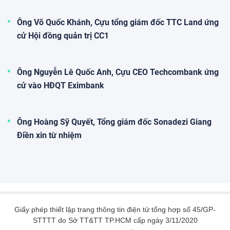
THACO của tỷ phú Trần Bá Dương lãi tăng vọt, nợ
vay ngân hàng tăng mạnh vượt mức 100.000 tỷ
đồng
Công ty Cổ phần Tập đoàn Trường Hải (THACO) vừa
công bố thông tin về tình hình tài chính năm 2025. Theo đó,
doanh nghiệp ghi nhận lợi nhuận tăng trưởng mạnh, đồng
thời nợ phải trả cũng tăng mạnh so với năm trước.
HOSE nhắc nhở Siba Group (SBG) của doanh nhân
Trương Sỹ Bá vì chậm công bố thông tin bị xử phạt thuế