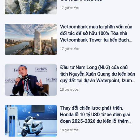
17 giờ trước
Vietcombank mua lại phần vốn của
đối tác để sở hữu 100% Tòa nhà
Vietcombank Tower tại bến Bạch
Đằng
17 giờ trước
Đầu tư Nam Long (NLG) của chủ
tịch Nguyễn Xuân Quang dự kiến bán
quỹ đất tại dự án Waterpoint, Izumi
City
18 giờ trước
Thay đổi chiến lược phát triển,
Honda lỗ 10 tỷ USD từ xe điện giai
đoạn 2025-2026 dự kiến lỗ thêm
3,3 tỷ USD giai đoạn 2026-2027
18 giờ trước