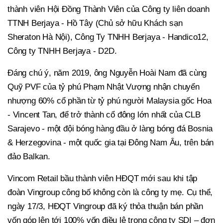
thành viên Hội Đồng Thành Viên của Công ty liên doanh
TTNH Berjaya - Hồ Tây (Chủ sở hữu Khách sạn
Sheraton Hà Nội), Công Ty TNHH Berjaya - Handico12,
Công ty TNHH Berjaya - D2D.
Đáng chú ý, năm 2019, ông Nguyễn Hoài Nam đã cùng
Quỹ PVF của tỷ phú Phạm Nhật Vượng nhận chuyển
nhượng 60% cổ phần từ tỷ phú người Malaysia gốc Hoa
- Vincent Tan, để trở thành cổ đông lớn nhất của CLB
Sarajevo - một đội bóng hàng đầu ở làng bóng đá Bosnia
& Herzegovina - một quốc gia tại Đông Nam Âu, trên bán
đảo Balkan.
Vincom Retail bầu thành viên HĐQT mới sau khi tập
đoàn Vingroup công bố không còn là công ty mẹ. Cụ thể,
ngày 17/3, HĐQT Vingroup đã ký thỏa thuận bán phần
vốn góp lên tới 100% vốn điều lệ trong công ty SDI – đơn