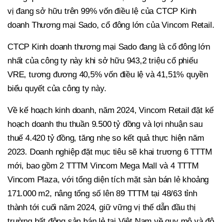
vị đang sở hữu trên 99% vốn điều lệ của CTCP Kinh
doanh Thương mại Sado, cổ đông lớn của Vincom Retail.
CTCP Kinh doanh thương mại Sado đang là cổ đông lớn
nhất của công ty này khi sở hữu 943,2 triệu cổ phiếu
VRE, tương đương 40,5% vốn điều lệ và 41,51% quyền
biểu quyết của công ty này.
Về kế hoạch kinh doanh, năm 2024, Vincom Retail đặt kế
hoạch doanh thu thuần 9.500 tỷ đồng và lợi nhuận sau
thuế 4.420 tỷ đồng, tăng nhẹ so kết quả thực hiện năm
2023. Doanh nghiệp đặt mục tiêu sẽ khai trương 6 TTTM
mới, bao gồm 2 TTTM Vincom Mega Mall và 4 TTTM
Vincom Plaza, với tổng diện tích mặt sàn bán lẻ khoảng
171.000 m2, nâng tổng số lên 89 TTTM tại 48/63 tỉnh
thành tới cuối năm 2024, giữ vững vị thế dẫn đầu thị
trường bất động sản bán lẻ tại Việt Nam về quy mô và độ