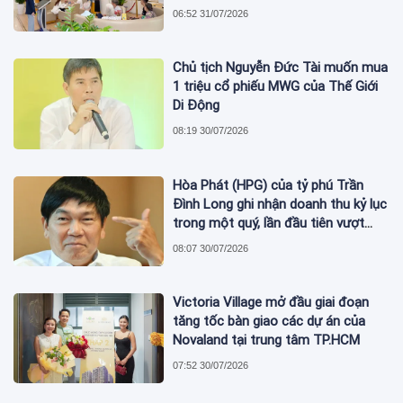
phủ nợ xấu tăng vượt trội
06:52 31/07/2026
Chủ tịch Nguyễn Đức Tài muốn mua
1 triệu cổ phiếu MWG của Thế Giới
Di Động
08:19 30/07/2026
Hòa Phát (HPG) của tỷ phú Trần
Đình Long ghi nhận doanh thu kỷ lục
trong một quý, lần đầu tiên vượt
mức 2 tỷ USD
08:07 30/07/2026
Victoria Village mở đầu giai đoạn
tăng tốc bàn giao các dự án của
Novaland tại trung tâm TP.HCM
07:52 30/07/2026