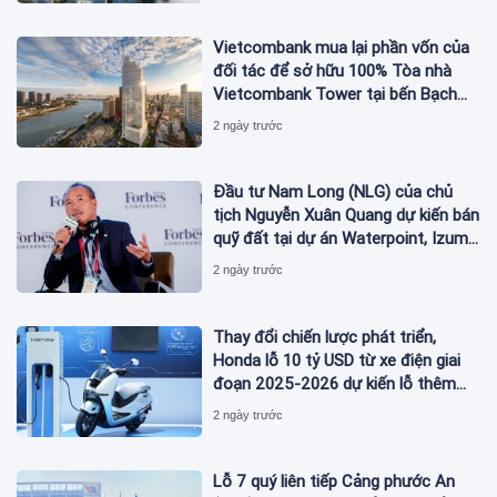
Vietcombank mua lại phần vốn của
đối tác để sở hữu 100% Tòa nhà
Vietcombank Tower tại bến Bạch
Đằng
2 ngày trước
Đầu tư Nam Long (NLG) của chủ
tịch Nguyễn Xuân Quang dự kiến bán
quỹ đất tại dự án Waterpoint, Izumi
City
2 ngày trước
Thay đổi chiến lược phát triển,
Honda lỗ 10 tỷ USD từ xe điện giai
đoạn 2025-2026 dự kiến lỗ thêm
3,3 tỷ USD giai đoạn 2026-2027
2 ngày trước
Lỗ 7 quý liên tiếp Cảng phước An