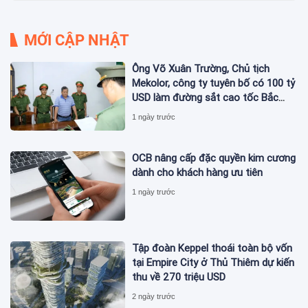
MỚI CẬP NHẬT
Ông Võ Xuân Trường, Chủ tịch
Mekolor, công ty tuyên bố có 100 tỷ
USD làm đường sắt cao tốc Bắc
Nam bị bắt
1 ngày trước
OCB nâng cấp đặc quyền kim cương
dành cho khách hàng ưu tiên
1 ngày trước
Tập đoàn Keppel thoái toàn bộ vốn
tại Empire City ở Thủ Thiêm dự kiến
thu về 270 triệu USD
2 ngày trước