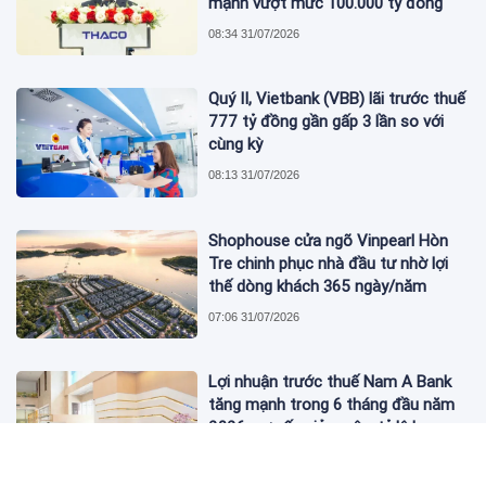
mạnh vượt mức 100.000 tỷ đồng
08:34 31/07/2026
Quý II, Vietbank (VBB) lãi trước thuế
777 tỷ đồng gần gấp 3 lần so với
cùng kỳ
08:13 31/07/2026
Shophouse cửa ngõ Vinpearl Hòn
Tre chinh phục nhà đầu tư nhờ lợi
thế dòng khách 365 ngày/năm
07:06 31/07/2026
Lợi nhuận trước thuế Nam A Bank
tăng mạnh trong 6 tháng đầu năm
2026, nợ xấu giảm sâu, tỷ lệ bao
phủ nợ xấu tăng vượt trội
06:52 31/07/2026