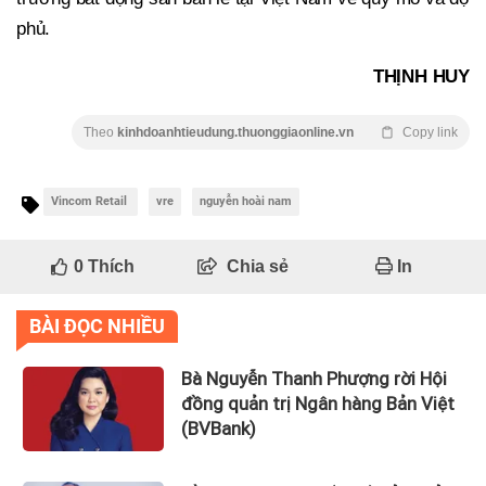
phủ.
THỊNH HUY
Theo
kinhdoanhtieudung.thuonggiaonline.vn
Copy link
Vincom Retail
vre
nguyễn hoài nam
0
Thích
Chia sẻ
In
BÀI ĐỌC NHIỀU
Bà Nguyễn Thanh Phượng rời Hội
đồng quản trị Ngân hàng Bản Việt
(BVBank)