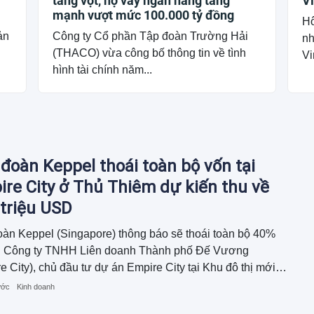
tăng vọt, nợ vay ngân hàng tăng
V
mạnh vượt mức 100.000 tỷ đồng
Hô
ản
Công ty Cổ phần Tập đoàn Trường Hải
nh
(THACO) vừa công bố thông tin về tình
Vi
hình tài chính năm...
đoàn Keppel thoái toàn bộ vốn tại
re City ở Thủ Thiêm dự kiến thu về
triệu USD
àn Keppel (Singapore) thông báo sẽ thoái toàn bộ 40%
ại Công ty TNHH Liên doanh Thành phố Đế Vương
e City), chủ đầu tư dự án Empire City tại Khu đô thị mới
iêm (TP. HCM) với tổng giá trị giao dịch khoảng 270 triệu
ước
Kinh doanh