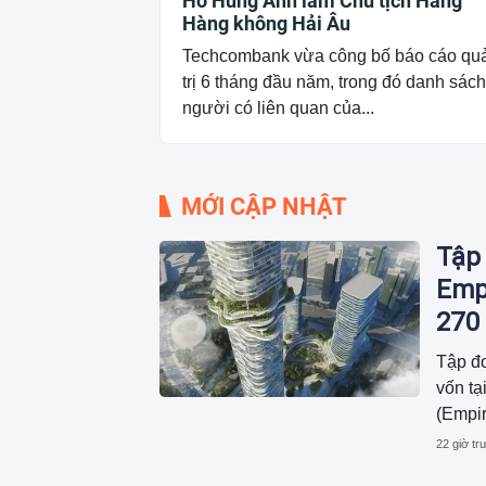
Hồ Hùng Anh làm Chủ tịch Hãng
Hàng không Hải Âu
Techcombank vừa công bố báo cáo qu
trị 6 tháng đầu năm, trong đó danh sách
người có liên quan của...
MỚI CẬP NHẬT
Tập 
Empi
270 
Tập đo
vốn t
(Empir
Thủ Th
22 giờ tr
USD.