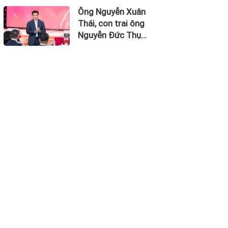
1.674,5 tỷ đồng
Ông Nguyễn Xuân
Thái, con trai ông
Nguyễn Đức Thụy
vào Hội đồng quản
trị Chứng khoán
LPBank