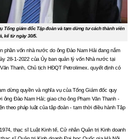
 Tổng giám đốc Tập đoàn và tạm dừng tư cách thành viên
 kể từ ngày 30/5.
diện phần vốn nhà nước do ông Đào Nam Hải đang nắm
gày 28-1-2022 của Ủy ban quản lý vốn Nhà nước tại
Văn Thanh, Chủ tịch HĐQT Petrolimex. quyết định có
 tạm dừng quyền và nghĩa vụ của Tổng Giám đốc quy
 với ông Đào Nam Hải; giao cho ông Phạm Văn Thanh -
n theo pháp luật của tập đoàn - tạm thời điều hành Tập
74, thạc sĩ Luật Kinh tế, Cử nhân Quản trị Kinh doanh
thạc sĩ Quản trị Kinh doanh Đại học Quốc gia Hà Nội.