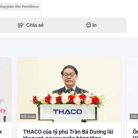
ổng giám đốc Petrolimex
Chia sẻ
In
Đối thoại
Đối 
k
THACO của tỷ phú Trần Bá Dương lãi
Ôn