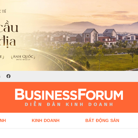
n
ÍNH
KINH DOANH
BẤT ĐỘNG SẢN