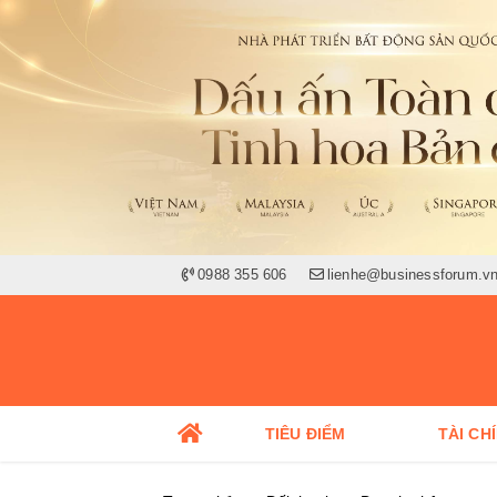
0988 355 606
lienhe@businessforum.v
TIÊU ĐIỂM
TÀI CH