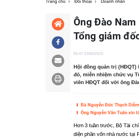
Trang chủ
Đối thoại
Doanh nhân
Ông Đào Nam 
Tổng giám đốc
06:47 03/06/2025
Hội đồng quản trị (HĐQT) P
đó, miễn nhiệm chức vụ T
viên HĐQT đối với ông Đà
Bà Nguyễn Đức Thạch Diễm 
Ông Nguyễn Văn Tuấn xin từ
Hơn 3 tuần trước, Bộ Tài chí
diện phần vốn nhà nước tại 