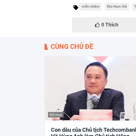
miễn nhiệm
Đào Nam Hải
T
0
Thích
CÙNG CHỦ ĐỀ
Đối thoại
Con dâu của Chủ tịch Techcomban