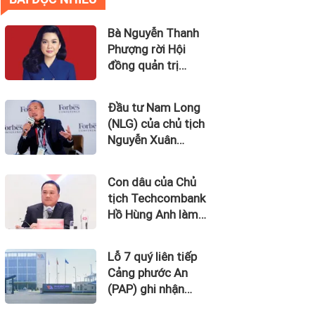
Bà Nguyễn Thanh
Phượng rời Hội
đồng quản trị
Ngân hàng Bản
Việt (BVBank)
Đầu tư Nam Long
(NLG) của chủ tịch
Nguyễn Xuân
Quang dự kiến bán
quỹ đất tại dự án
Con dâu của Chủ
Waterpoint, Izumi
tịch Techcombank
City
Hồ Hùng Anh làm
Chủ tịch Hãng
Hàng không Hải Âu
Lỗ 7 quý liên tiếp
Cảng phước An
(PAP) ghi nhận
dòng tiền âm đến