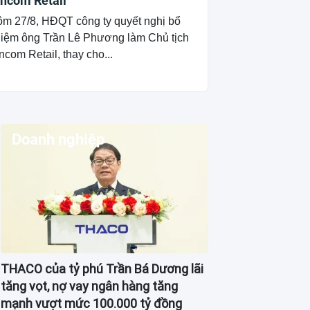
incom Retail
m 27/8, HĐQT công ty quyết nghị bổ
iệm ông Trần Lê Phương làm Chủ tịch
ncom Retail, thay cho...
Doanh nghiệp
THACO của tỷ phú Trần Bá Dương lãi
tăng vọt, nợ vay ngân hàng tăng
mạnh vượt mức 100.000 tỷ đồng