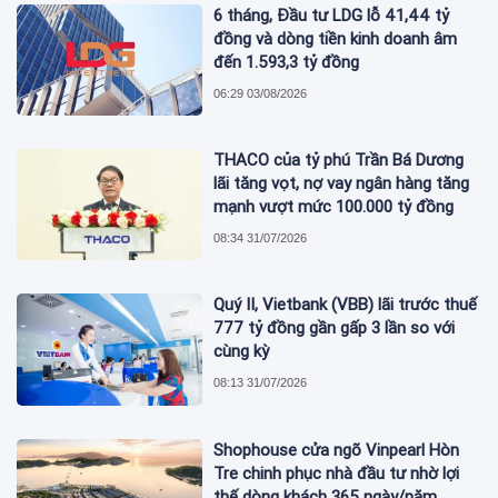
6 tháng, Đầu tư LDG lỗ 41,44 tỷ
đồng và dòng tiền kinh doanh âm
đến 1.593,3 tỷ đồng
06:29 03/08/2026
THACO của tỷ phú Trần Bá Dương
lãi tăng vọt, nợ vay ngân hàng tăng
mạnh vượt mức 100.000 tỷ đồng
08:34 31/07/2026
Quý II, Vietbank (VBB) lãi trước thuế
777 tỷ đồng gần gấp 3 lần so với
cùng kỳ
08:13 31/07/2026
Shophouse cửa ngõ Vinpearl Hòn
Tre chinh phục nhà đầu tư nhờ lợi
thế dòng khách 365 ngày/năm