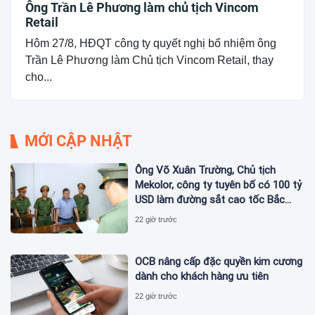
Ông Trần Lê Phương làm chủ tịch Vincom
Retail
Hôm 27/8, HĐQT công ty quyết nghị bổ nhiệm ông
Trần Lê Phương làm Chủ tịch Vincom Retail, thay
cho...
MỚI CẬP NHẬT
Ông Võ Xuân Trường, Chủ tịch
Mekolor, công ty tuyên bố có 100 tỷ
USD làm đường sắt cao tốc Bắc
Nam bị bắt
22 giờ trước
OCB nâng cấp đặc quyền kim cương
dành cho khách hàng ưu tiên
22 giờ trước