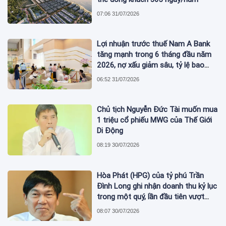
07:06 31/07/2026
Lợi nhuận trước thuế Nam A Bank
tăng mạnh trong 6 tháng đầu năm
2026, nợ xấu giảm sâu, tỷ lệ bao
phủ nợ xấu tăng vượt trội
06:52 31/07/2026
Chủ tịch Nguyễn Đức Tài muốn mua
1 triệu cổ phiếu MWG của Thế Giới
Di Động
08:19 30/07/2026
Hòa Phát (HPG) của tỷ phú Trần
Đình Long ghi nhận doanh thu kỷ lục
trong một quý, lần đầu tiên vượt
mức 2 tỷ USD
08:07 30/07/2026