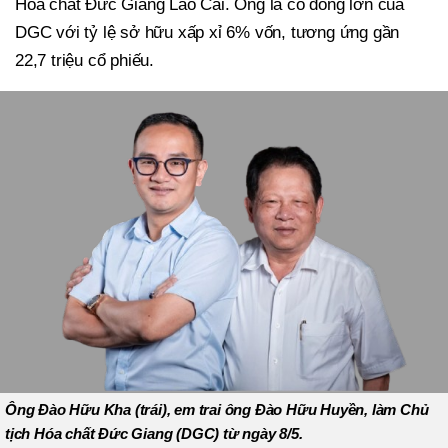
Hóa chất Đức Giang Lào Cai. Ông là cổ đông lớn của
DGC với tỷ lệ sở hữu xấp xỉ 6% vốn, tương ứng gần
22,7 triệu cổ phiếu.
Ông Đào Hữu Kha (trái), em trai ông Đào Hữu Huyền, làm Chủ
tịch Hóa chất Đức Giang (DGC) từ ngày 8/5.