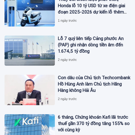
Honda lỗ 10 tỷ USD từ xe điện giai
đoạn 2025-2026 dự kiến lỗ thêm
3,3 tỷ USD giai đoạn 2026-2027
1 ngày trước
Lỗ 7 quý liên tiếp Cảng phước An
(PAP) ghi nhận dòng tiền âm đến
1.674,5 tỷ đồng
2 ngày trước
Con dâu của Chủ tịch Techcombank
Hồ Hùng Anh làm Chủ tịch Hãng
Hàng không Hải Âu
2 ngày trước
6 tháng, Chứng khoán Kafi lãi trước
thuế gần 370 tỷ đồng tăng 155% so
với cùng kỳ