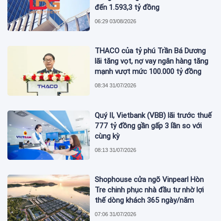
đến 1.593,3 tỷ đồng
06:29 03/08/2026
THACO của tỷ phú Trần Bá Dương
lãi tăng vọt, nợ vay ngân hàng tăng
mạnh vượt mức 100.000 tỷ đồng
08:34 31/07/2026
Quý II, Vietbank (VBB) lãi trước thuế
777 tỷ đồng gần gấp 3 lần so với
cùng kỳ
08:13 31/07/2026
Shophouse cửa ngõ Vinpearl Hòn
Tre chinh phục nhà đầu tư nhờ lợi
thế dòng khách 365 ngày/năm
07:06 31/07/2026