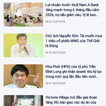
Lợi nhuận trước thuế Nam A Bank
tăng mạnh trong 6 tháng đầu năm
2026, nợ xấu giảm sâu, tỷ lệ bao
phủ nợ xấu tăng vượt trội
06:52 31/07/2026
Chủ tịch Nguyễn Đức Tài muốn mua
1 triệu cổ phiếu MWG của Thế Giới
Di Động
08:19 30/07/2026
Hòa Phát (HPG) của tỷ phú Trần
Đình Long ghi nhận doanh thu kỷ lục
trong một quý, lần đầu tiên vượt
mức 2 tỷ USD
08:07 30/07/2026
Victoria Village mở đầu giai đoạn
tăng tốc bàn giao các dự án của