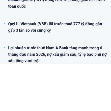
toàn quốc
Quý II, Vietbank (VBB) lãi trước thuế 777 tỷ đồng gần
gấp 3 lần so với cùng kỳ
Lợi nhuận trước thuế Nam A Bank tăng mạnh trong 6
tháng đầu năm 2026, nợ xấu giảm sâu, tỷ lệ bao phủ nợ
xấu tăng vượt trội
OCB mở rộng giải pháp quản lý tài sản dành cho khách
hàng quốc tế
Chứng khoán