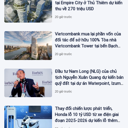
tại Empire City ở Thủ Thiêm dự kiến
thu về 270 triệu USD
20 giờ trước
Vietcombank mua lại phần vốn của
đối tác để sở hữu 100% Tòa nhà
Vietcombank Tower tại bến Bạch
Đằng
20 giờ trước
Đầu tư Nam Long (NLG) của chủ
tịch Nguyễn Xuân Quang dự kiến bán
quỹ đất tại dự án Waterpoint, Izumi
City
20 giờ trước
Thay đổi chiến lược phát triển,
Honda lỗ 10 tỷ USD từ xe điện giai
đoạn 2025-2026 dự kiến lỗ thêm
3,3 tỷ USD giai đoạn 2026-2027