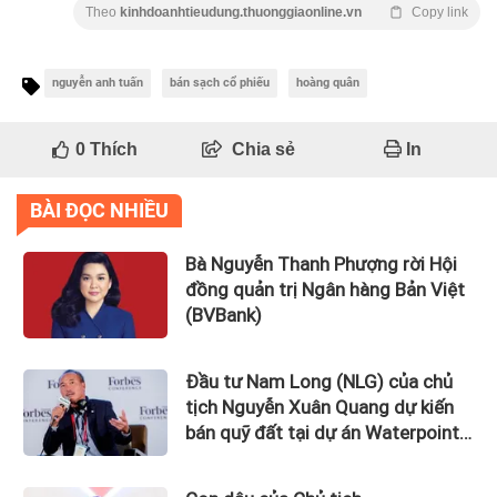
Theo
kinhdoanhtieudung.thuonggiaonline.vn
Copy link
nguyễn anh tuấn
bán sạch cổ phiếu
hoàng quân
0
Thích
Chia sẻ
In
BÀI ĐỌC NHIỀU
Bà Nguyễn Thanh Phượng rời Hội
đồng quản trị Ngân hàng Bản Việt
(BVBank)
Đầu tư Nam Long (NLG) của chủ
tịch Nguyễn Xuân Quang dự kiến
bán quỹ đất tại dự án Waterpoint,
Izumi City