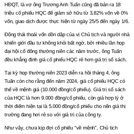
HĐQT, là vợ ông Trương Anh Tuấn cũng đã bán ra 18
triệu cổ phiếu HQC để giảm sở hữu từ 3,82% vốn về 0%
vốn, giao dịch được thực hiện từ ngày 25/5 đến ngày 1/6.
Động thái thoái vốn dồn dập của vị Chủ tịch và người nhà
khiến giới đầu tư không khỏi bất ngờ, bởi nhiều lần họp
đại hội cổ đông thường niên các năm trước, ông Tuấn
đều khẳng định giá cổ phiếu HQC rẻ hơn giá trị sổ sách.
Tại kỳ họp thường niên 2023 diễn ra hồi tháng 4, ông
Tuấn còn cho rằng đến năm 2024, giá cổ phiếu HQC có
thể về mệnh giá (10.000 đồng/cổ phiếu). Giá trị sổ sách
của HQC là hơn 9.000 đồng/cổ phiếu, còn giá hợp lý ở
thời điểm hiện tại là 5.000 đồng/cổ phiếu cho nên giá thị
trường đang hơi rẻ so với giá trị của công ty.
Như vậy, chưa kịp đợi cổ phiếu “về mệnh”, Chủ tịch