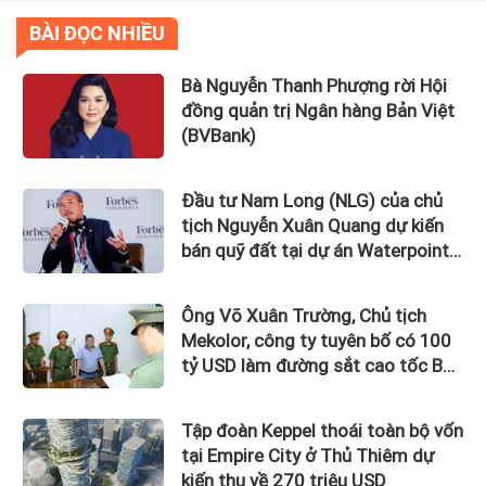
BÀI ĐỌC NHIỀU
Bà Nguyễn Thanh Phượng rời Hội
đồng quản trị Ngân hàng Bản Việt
(BVBank)
Đầu tư Nam Long (NLG) của chủ
tịch Nguyễn Xuân Quang dự kiến
bán quỹ đất tại dự án Waterpoint,
Izumi City
Ông Võ Xuân Trường, Chủ tịch
Mekolor, công ty tuyên bố có 100
tỷ USD làm đường sắt cao tốc Bắc
Nam bị bắt
Tập đoàn Keppel thoái toàn bộ vốn
tại Empire City ở Thủ Thiêm dự
kiến thu về 270 triệu USD