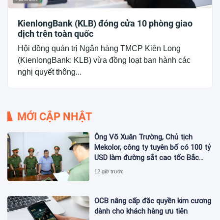
KienlongBank (KLB) đóng cửa 10 phòng giao
dịch trên toàn quốc
Hội đồng quản trị Ngân hàng TMCP Kiên Long
(KienlongBank: KLB) vừa đồng loạt ban hành các
nghị quyết thông...
MỚI CẬP NHẬT
Ông Võ Xuân Trường, Chủ tịch
Mekolor, công ty tuyên bố có 100 tỷ
USD làm đường sắt cao tốc Bắc
Nam bị bắt
12 giờ trước
OCB nâng cấp đặc quyền kim cương
dành cho khách hàng ưu tiên