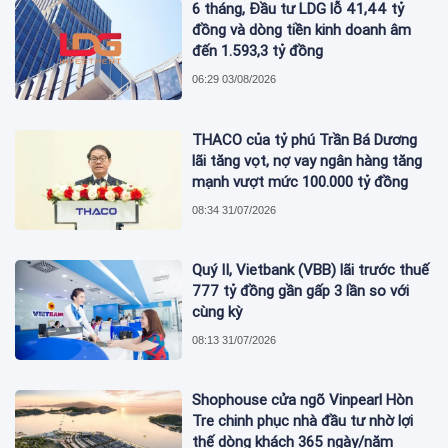
6 tháng, Đầu tư LDG lỗ 41,44 tỷ
đồng và dòng tiền kinh doanh âm
đến 1.593,3 tỷ đồng
06:29 03/08/2026
THACO của tỷ phú Trần Bá Dương
lãi tăng vọt, nợ vay ngân hàng tăng
mạnh vượt mức 100.000 tỷ đồng
08:34 31/07/2026
Quý II, Vietbank (VBB) lãi trước thuế
777 tỷ đồng gần gấp 3 lần so với
cùng kỳ
08:13 31/07/2026
Shophouse cửa ngõ Vinpearl Hòn
Tre chinh phục nhà đầu tư nhờ lợi
thế dòng khách 365 ngày/năm