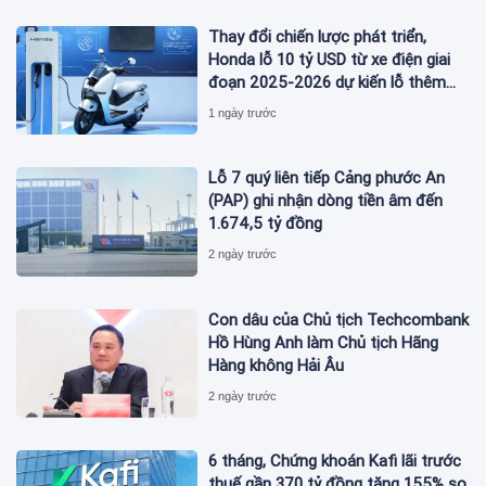
Thay đổi chiến lược phát triển,
Honda lỗ 10 tỷ USD từ xe điện giai
đoạn 2025-2026 dự kiến lỗ thêm
3,3 tỷ USD giai đoạn 2026-2027
1 ngày trước
Lỗ 7 quý liên tiếp Cảng phước An
(PAP) ghi nhận dòng tiền âm đến
1.674,5 tỷ đồng
2 ngày trước
Con dâu của Chủ tịch Techcombank
Hồ Hùng Anh làm Chủ tịch Hãng
Hàng không Hải Âu
2 ngày trước
6 tháng, Chứng khoán Kafi lãi trước
thuế gần 370 tỷ đồng tăng 155% so