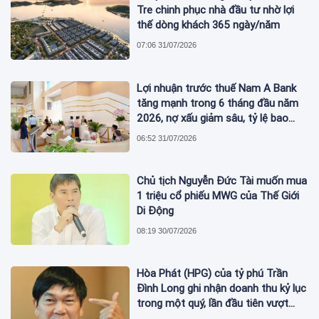
Tre chinh phục nhà đầu tư nhờ lợi
thế dòng khách 365 ngày/năm
07:06 31/07/2026
Lợi nhuận trước thuế Nam A Bank
tăng mạnh trong 6 tháng đầu năm
2026, nợ xấu giảm sâu, tỷ lệ bao
phủ nợ xấu tăng vượt trội
06:52 31/07/2026
Chủ tịch Nguyễn Đức Tài muốn mua
1 triệu cổ phiếu MWG của Thế Giới
Di Động
08:19 30/07/2026
Hòa Phát (HPG) của tỷ phú Trần
Đình Long ghi nhận doanh thu kỷ lục
trong một quý, lần đầu tiên vượt
mức 2 tỷ USD